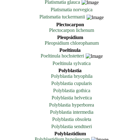
Platismatia glauca
Platismatia norvegica
Platismatia tuckermanii
Plectocarpon
Plectocarpon lichenum
Pleopsidium
Pleopsidium chlorophanum
Poeltinula
Poeltinula hochstetteri
Poeltinula sylvatica
Polyblastia
Polyblastia bryophila
Polyblastia cupularis
Polyblastia gothica
Polyblastia helvetica
Polyblastia hyperborea
Polyblastia intermedia
Polyblastia obsoleta
Polyblastia sendtneri
Polyblastidium
Polyblastidium hypoleucum