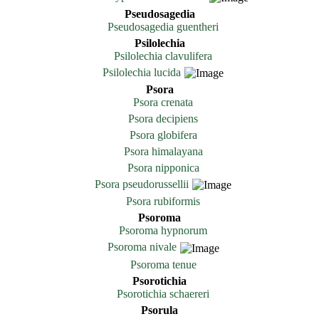
Pseudosagedia
Pseudosagedia guentheri
Psilolechia
Psilolechia clavulifera
Psilolechia lucida
Psora
Psora crenata
Psora decipiens
Psora globifera
Psora himalayana
Psora nipponica
Psora pseudorussellii
Psora rubiformis
Psoroma
Psoroma hypnorum
Psoroma nivale
Psoroma tenue
Psorotichia
Psorotichia schaereri
Psorula