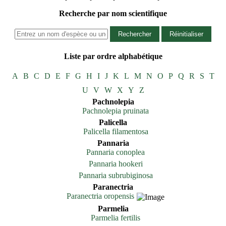
Recherche par nom scientifique
Rechercher
Réinitialiser
Liste par ordre alphabétique
A
B
C
D
E
F
G
H
I
J
K
L
M
N
O
P
Q
R
S
T
U
V
W
X
Y
Z
Pachnolepia
Pachnolepia pruinata
Palicella
Palicella filamentosa
Pannaria
Pannaria conoplea
Pannaria hookeri
Pannaria subrubiginosa
Paranectria
Paranectria oropensis
Parmelia
Parmelia fertilis