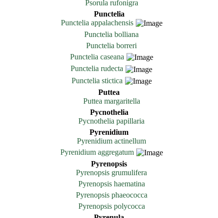
Psorula rufonigra
Punctelia
Punctelia appalachensis
Punctelia bolliana
Punctelia borreri
Punctelia caseana
Punctelia rudecta
Punctelia stictica
Puttea
Puttea margaritella
Pycnothelia
Pycnothelia papillaria
Pyrenidium
Pyrenidium actinellum
Pyrenidium aggregatum
Pyrenopsis
Pyrenopsis grumulifera
Pyrenopsis haematina
Pyrenopsis phaeococca
Pyrenopsis polycocca
Pyrenula