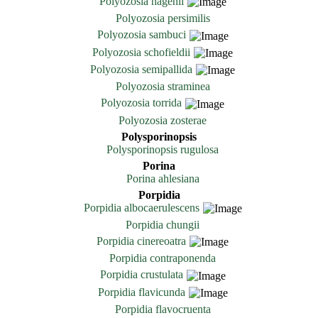
Polyozosia hagenii
Polyozosia persimilis
Polyozosia sambuci
Polyozosia schofieldii
Polyozosia semipallida
Polyozosia straminea
Polyozosia torrida
Polyozosia zosterae
Polysporinopsis
Polysporinopsis rugulosa
Porina
Porina ahlesiana
Porpidia
Porpidia albocaerulescens
Porpidia chungii
Porpidia cinereoatra
Porpidia contraponenda
Porpidia crustulata
Porpidia flavicunda
Porpidia flavocruenta