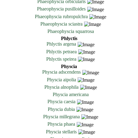
Phaeophyscia orbicularis
Phaeophyscia pusilloides
Phaeophyscia rubropulchra
Phaeophyscia sciastra
Phaeophyscia squarrosa
Phlyctis
Phlyctis argena
Phlyctis petraea
Phlyctis speirea
Physcia
Physcia adscendens
Physcia aipolia
Physcia alnophila
Physcia americana
Physcia caesia
Physcia dubia
Physcia millegrana
Physcia phaea
Physcia stellaris