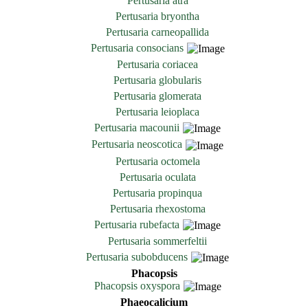
Pertusaria atra
Pertusaria bryontha
Pertusaria carneopallida
Pertusaria consocians
Pertusaria coriacea
Pertusaria globularis
Pertusaria glomerata
Pertusaria leioplaca
Pertusaria macounii
Pertusaria neoscotica
Pertusaria octomela
Pertusaria oculata
Pertusaria propinqua
Pertusaria rhexostoma
Pertusaria rubefacta
Pertusaria sommerfeltii
Pertusaria subobducens
Phacopsis
Phacopsis oxyspora
Phaeocalicium