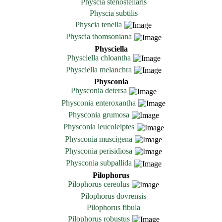
Physcia stenostellaris
Physcia subtilis
Physcia tenella
Physcia thomsoniana
Physciella
Physciella chloantha
Physciella melanchra
Physconia
Physconia detersa
Physconia enteroxantha
Physconia grumosa
Physconia leucoleiptes
Physconia muscigena
Physconia perisidiosa
Physconia subpallida
Pilophorus
Pilophorus cereolus
Pilophorus dovrensis
Pilophorus fibula
Pilophorus robustus