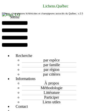
Lichens.Québec
Lichens, champignons lichénicoles et champignons associés du Québec, v.2.5
Menu
Recherche
par espèce
par famille
par région
par critères
Informations
À propos
Méthodologie
Littérature
Participer
Liens utiles
Contact
Facebook