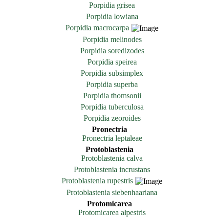
Porpidia grisea
Porpidia lowiana
Porpidia macrocarpa
Porpidia melinodes
Porpidia soredizodes
Porpidia speirea
Porpidia subsimplex
Porpidia superba
Porpidia thomsonii
Porpidia tuberculosa
Porpidia zeoroides
Pronectria
Pronectria leptaleae
Protoblastenia
Protoblastenia calva
Protoblastenia incrustans
Protoblastenia rupestris
Protoblastenia siebenhaariana
Protomicarea
Protomicarea alpestris