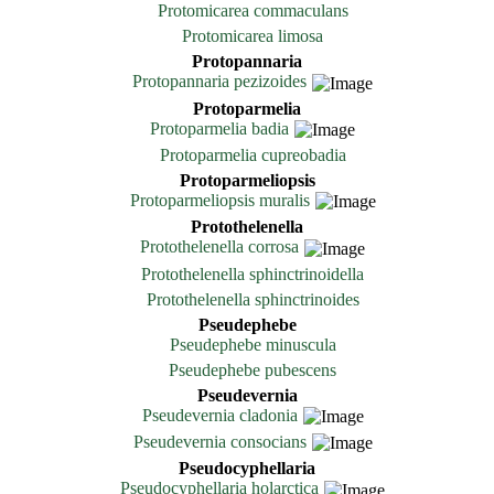
Protomicarea commaculans
Protomicarea limosa
Protopannaria
Protopannaria pezizoides
Protoparmelia
Protoparmelia badia
Protoparmelia cupreobadia
Protoparmeliopsis
Protoparmeliopsis muralis
Protothelenella
Protothelenella corrosa
Protothelenella sphinctrinoidella
Protothelenella sphinctrinoides
Pseudephebe
Pseudephebe minuscula
Pseudephebe pubescens
Pseudevernia
Pseudevernia cladonia
Pseudevernia consocians
Pseudocyphellaria
Pseudocyphellaria holarctica