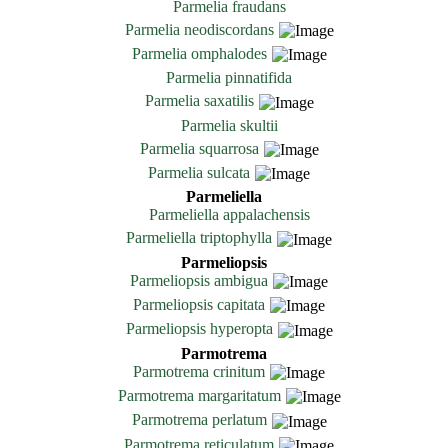
Parmelia fraudans
Parmelia neodiscordans
Parmelia omphalodes
Parmelia pinnatifida
Parmelia saxatilis
Parmelia skultii
Parmelia squarrosa
Parmelia sulcata
Parmeliella
Parmeliella appalachensis
Parmeliella triptophylla
Parmeliopsis
Parmeliopsis ambigua
Parmeliopsis capitata
Parmeliopsis hyperopta
Parmotrema
Parmotrema crinitum
Parmotrema margaritatum
Parmotrema perlatum
Parmotrema reticulatum