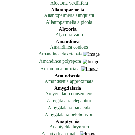
Alectoria vexillifera
Allantoparmelia
Allantoparmelia almquistii
Allantoparmelia alpicola
Alyxoria
Alyxoria varia
Amandinea
Amandinea coniops
Amandinea dakotensis
Amandinea polyspora
Amandinea punctata
Amundsenia
Amundsenia approximata
Amygdalaria
Amygdalaria consentiens
Amygdalaria elegantior
Amygdalaria panaeola
Amygdalaria pelobotryon
Anaptychia
Anaptychia bryorum
Anaptychia crinalis