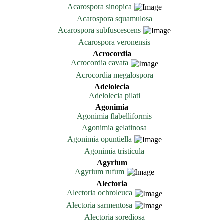
Acarospora sinopica
Acarospora squamulosa
Acarospora subfuscescens
Acarospora veronensis
Acrocordia
Acrocordia cavata
Acrocordia megalospora
Adelolecia
Adelolecia pilati
Agonimia
Agonimia flabelliformis
Agonimia gelatinosa
Agonimia opuntiella
Agonimia tristicula
Agyrium
Agyrium rufum
Alectoria
Alectoria ochroleuca
Alectoria sarmentosa
Alectoria sorediosa