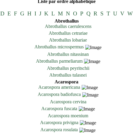
Liste par ordre alphabétique
D
E
F
G
H
I
J
K
L
M
N
O
P
Q
R
S
T
U
V
W
Abrothallus
Abrothallus caerulescens
Abrothallus cetrariae
Abrothallus lobariae
Abrothallus microspermus
Abrothallus nitassinan
Abrothallus parmeliarum
Abrothallus peyritschii
Abrothallus tulasnei
Acarospora
Acarospora americana
Acarospora badiofusca
Acarospora cervina
Acarospora fuscata
Acarospora moenium
Acarospora privigna
Acarospora rosulata