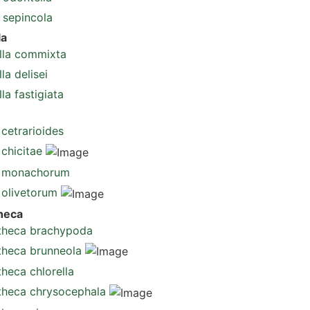
 sepincola
la
ella commixta
la delisei
lla fastigiata
 cetrarioides
 chicitae
a monachorum
 olivetorum
heca
heca brachypoda
heca brunneola
heca chlorella
heca chrysocephala