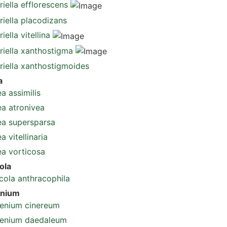
iella efflorescens
iella placodizans
iella vitellina
riella xanthostigma
riella xanthostigmoides
a
a assimilis
a atronivea
a supersparsa
 vitellinaria
a vorticosa
ola
cola anthracophila
enium
enium cinereum
enium daedaleum