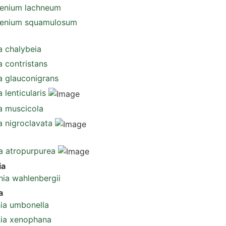
enium lachneum
renium squamulosum
ia chalybeia
ia contristans
ia glauconigrans
a lenticularis
ia muscicola
ia nigroclavata
ia atropurpurea
ia
hia wahlenbergii
a
ia umbonella
ia xenophana