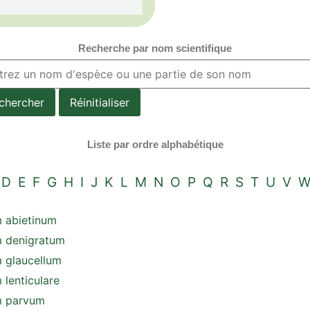
Recherche par nom scientifique
chercher
Réinitialiser
Liste par ordre alphabétique
D
E
F
G
H
I
J
K
L
M
N
O
P
Q
R
S
T
U
V
m abietinum
m denigratum
m glaucellum
 lenticulare
m parvum