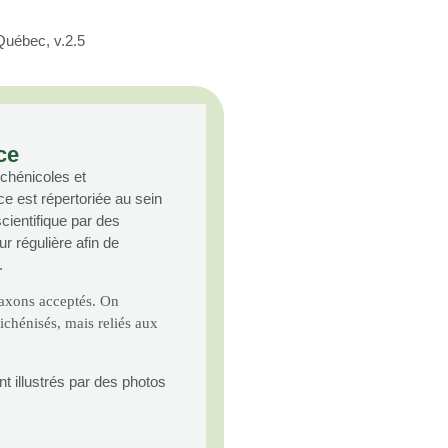
Québec, v.2.5
ce
ichénicoles et
est répertoriée au sein
scientifique par des
ur régulière afin de
.
taxons acceptés. On
chénisés, mais reliés aux
t illustrés par des photos