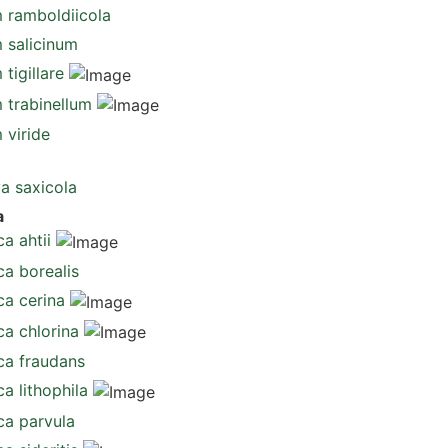
m ramboldiicola
 salicinum
 tigillare
 trabinellum
 viride
a saxicola
a
a ahtii
ca borealis
ca cerina
ca chlorina
ca fraudans
a lithophila
ca parvula