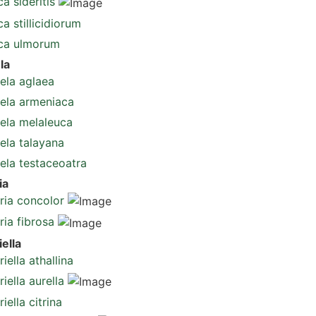
a sideritis
a stillicidiorum
ca ulmorum
la
ela aglaea
mela armeniaca
mela melaleuca
ela talayana
ela testaceoatra
ia
ria concolor
ia fibrosa
ella
iella athallina
iella aurella
iella citrina