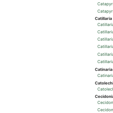
Catapyr
Catapy
Catillaria
Catillar
Catillar
Catillar
Catillari
Catillar
Catillar
Catinaria
Catinar
Catolech
Catolec
Cecidoni
Cecidon
Cecidon