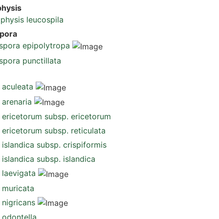
hysis
physis leucospila
pora
spora epipolytropa
pora punctillata
 aculeata
 arenaria
 ericetorum subsp. ericetorum
 ericetorum subsp. reticulata
 islandica subsp. crispiformis
 islandica subsp. islandica
 laevigata
 muricata
 nigricans
 odontella