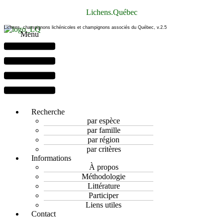
Lichens.Québec
Lichens, champignons lichénicoles et champignons associés du Québec, v.2.5
Menu
Recherche
par espèce
par famille
par région
par critères
Informations
À propos
Méthodologie
Littérature
Participer
Liens utiles
Contact