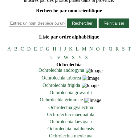
illustrés par des photos prises dans la province.
Recherche par nom scientifique
Rechercher
Réinitialiser
Liste par ordre alphabétique
A
B
C
D
E
F
G
H
I
J
K
L
M
N
O
P
Q
R
S
T
U
V
W
X
Y
Z
Ochrolechia
Ochrolechia androgyna
Ochrolechia arborea
Ochrolechia frigida
Ochrolechia gowardii
Ochrolechia grimmiae
Ochrolechia gyalectina
Ochrolechia inaequatula
Ochrolechia laevigata
Ochrolechia mahluensis
Ochrolechia mexicana