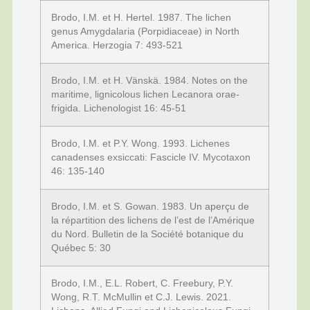
Brodo, I.M. et H. Hertel. 1987. The lichen
genus Amygdalaria (Porpidiaceae) in North
America. Herzogia 7: 493-521
Brodo, I.M. et H. Vänskä. 1984. Notes on the
maritime, lignicolous lichen Lecanora orae-
frigida. Lichenologist 16: 45-51
Brodo, I.M. et P.Y. Wong. 1993. Lichenes
canadenses exsiccati: Fascicle IV. Mycotaxon
46: 135-140
Brodo, I.M. et S. Gowan. 1983. Un aperçu de
la répartition des lichens de l’est de l’Amérique
du Nord. Bulletin de la Société botanique du
Québec 5: 30
Brodo, I.M., E.L. Robert, C. Freebury, P.Y.
Wong, R.T. McMullin et C.J. Lewis. 2021.