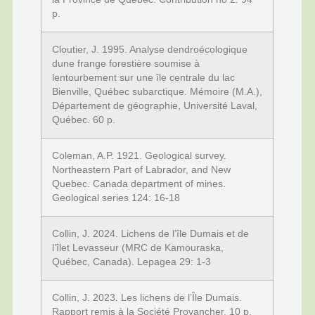
p.
Cloutier, J. 1995. Analyse dendroécologique
dune frange forestière soumise à
lentourbement sur une île centrale du lac
Bienville, Québec subarctique. Mémoire (M.A.),
Département de géographie, Université Laval,
Québec. 60 p.
Coleman, A.P. 1921. Geological survey.
Northeastern Part of Labrador, and New
Quebec. Canada department of mines.
Geological series 124: 16-18
Collin, J. 2024. Lichens de l’île Dumais et de
l’îlet Levasseur (MRC de Kamouraska,
Québec, Canada). Lepagea 29: 1-3
Collin, J. 2023. Les lichens de l’Île Dumais.
Rapport remis à la Société Provancher. 10 p.