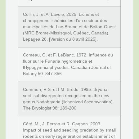
Collin, J. et A. Lavoie, 2025. Lichens et
champignons lichénicoles d’un secteur des
municipalités de Lac-Brome et de Bolton-Ouest
(MRC Brome-Missisquoi, Québec, Canada).
Lepagea 28. [Version du 8 avril 2025].
Comeau, G. et F. LeBlanc. 1972. Influence du
fluor sur le Funaria hygrometrica et
lHypogymnia physodes. Canadian Journal of
Botany 50: 847-856
Common, R.S. et I.M. Brodo. 1995. Bryoria
sect. subdivergentes recognized as the new
genus Nodobryoria (lichenized Ascomycotina).
The Bryologist 98: 189-206
Côté, M., J. Ferron et R. Gagnon. 2003.
Impact of seed and seedling predation by small
rodents on early regeneration establishment of