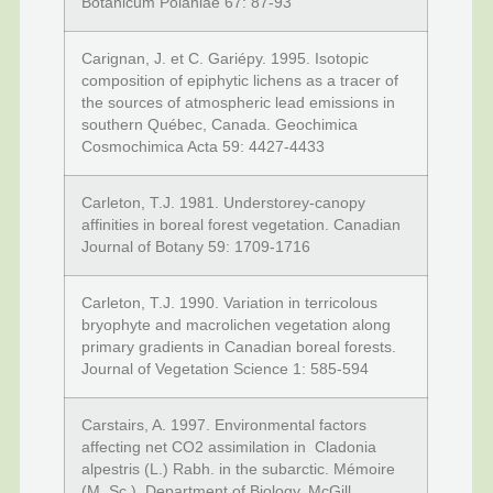
Botanicum Polaniae 67: 87-93
Carignan, J. et C. Gariépy. 1995. Isotopic
composition of epiphytic lichens as a tracer of
the sources of atmospheric lead emissions in
southern Québec, Canada. Geochimica
Cosmochimica Acta 59: 4427-4433
Carleton, T.J. 1981. Understorey-canopy
affinities in boreal forest vegetation. Canadian
Journal of Botany 59: 1709-1716
Carleton, T.J. 1990. Variation in terricolous
bryophyte and macrolichen vegetation along
primary gradients in Canadian boreal forests.
Journal of Vegetation Science 1: 585-594
Carstairs, A. 1997. Environmental factors
affecting net CO2 assimilation in Cladonia
alpestris (L.) Rabh. in the subarctic. Mémoire
(M. Sc.), Department of Biology, McGill