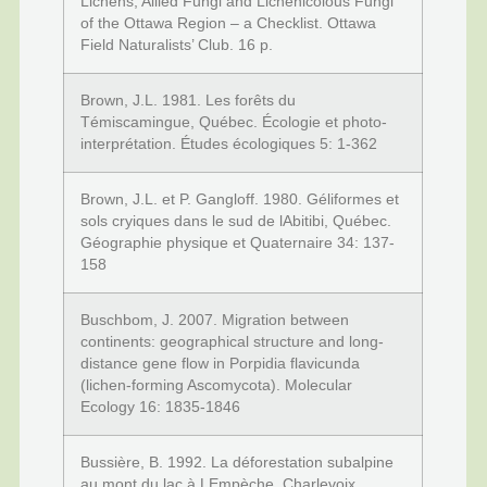
Lichens, Allied Fungi and Lichenicolous Fungi
of the Ottawa Region – a Checklist. Ottawa
Field Naturalists’ Club. 16 p.
Brown, J.L. 1981. Les forêts du
Témiscamingue, Québec. Écologie et photo-
interprétation. Études écologiques 5: 1-362
Brown, J.L. et P. Gangloff. 1980. Géliformes et
sols cryiques dans le sud de lAbitibi, Québec.
Géographie physique et Quaternaire 34: 137-
158
Buschbom, J. 2007. Migration between
continents: geographical structure and long-
distance gene flow in Porpidia flavicunda
(lichen-forming Ascomycota). Molecular
Ecology 16: 1835-1846
Bussière, B. 1992. La déforestation subalpine
au mont du lac à LEmpèche, Charlevoix,