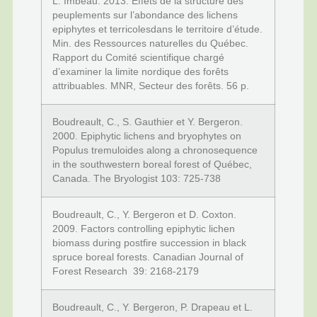
L. Imbeau. 2013. Effets de la structure des
peuplements sur l’abondance des lichens
epiphytes et terricolesdans le territoire d’étude.
Min. des Ressources naturelles du Québec.
Rapport du Comité scientifique chargé
d’examiner la limite nordique des forêts
attribuables. MNR, Secteur des forêts. 56 p.
Boudreault, C., S. Gauthier et Y. Bergeron.
2000. Epiphytic lichens and bryophytes on
Populus tremuloides along a chronosequence
in the southwestern boreal forest of Québec,
Canada. The Bryologist 103: 725-738
Boudreault, C., Y. Bergeron et D. Coxton.
2009. Factors controlling epiphytic lichen
biomass during postfire succession in black
spruce boreal forests. Canadian Journal of
Forest Research 39: 2168-2179
Boudreault, C., Y. Bergeron, P. Drapeau et L.