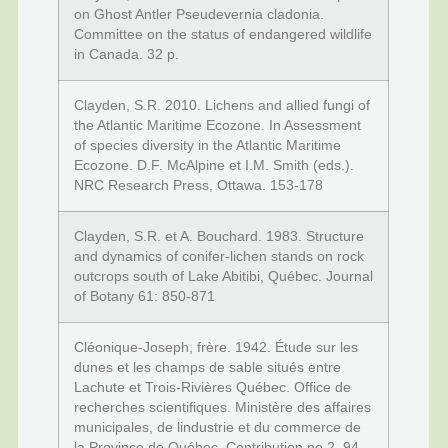
on Ghost Antler Pseudevernia cladonia.
Committee on the status of endangered wildlife
in Canada. 32 p.
Clayden, S.R. 2010. Lichens and allied fungi of
the Atlantic Maritime Ecozone. In Assessment
of species diversity in the Atlantic Maritime
Ecozone. D.F. McAlpine et I.M. Smith (eds.).
NRC Research Press, Ottawa. 153-178
Clayden, S.R. et A. Bouchard. 1983. Structure
and dynamics of conifer-lichen stands on rock
outcrops south of Lake Abitibi, Québec. Journal
of Botany 61: 850-871
Cléonique-Joseph, frère. 1942. Étude sur les
dunes et les champs de sable situés entre
Lachute et Trois-Rivières Québec. Office de
recherches scientifiques. Ministère des affaires
municipales, de lindustrie et du commerce de
la Province de Québec. Contribution no 2. 94