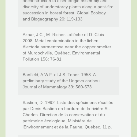
deconstruction to disentangle assembly and
diversity of understorey plants along a post-fire
succession in boreal forest. Global Ecology
and Biogeography 20: 119-133
Aznar, J.C., M. Richer-Laflèche et D. Cluis.
2008. Metal contamination in the lichen
Alectoria sarmentosa near the copper smelter
of Murdochville, Québec. Environmental
Pollution 156: 76-81
Banfield, A.W.F. et J.S. Tener. 1958. A
preliminary study of the Ungava caribou.
Journal of Mammalogy 39: 560-573
Bastien, D. 1992. Liste des spécimens récoltés
par Denis Bastien en bordure de la rivière St-
Charles. Direction de la conservation et du
patrimoine écologique, Ministère de
lEnvironnement et de la Faune, Québec. 11 p.