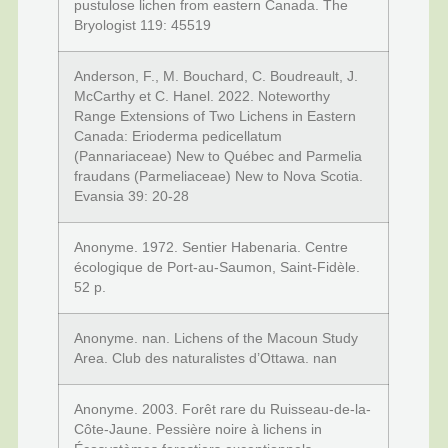
pustulose lichen from eastern Canada. The
Bryologist 119: 45519
Anderson, F., M. Bouchard, C. Boudreault, J.
McCarthy et C. Hanel. 2022. Noteworthy
Range Extensions of Two Lichens in Eastern
Canada: Erioderma pedicellatum
(Pannariaceae) New to Québec and Parmelia
fraudans (Parmeliaceae) New to Nova Scotia.
Evansia 39: 20-28
Anonyme. 1972. Sentier Habenaria. Centre
écologique de Port-au-Saumon, Saint-Fidèle.
52 p.
Anonyme. nan. Lichens of the Macoun Study
Area. Club des naturalistes d’Ottawa. nan
Anonyme. 2003. Forêt rare du Ruisseau-de-la-
Côte-Jaune. Pessière noire à lichens in