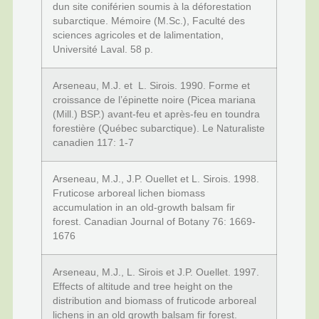
dun site coniférien soumis à la déforestation
subarctique. Mémoire (M.Sc.), Faculté des
sciences agricoles et de lalimentation,
Université Laval. 58 p.
Arseneau, M.J. et L. Sirois. 1990. Forme et
croissance de l’épinette noire (Picea mariana
(Mill.) BSP.) avant-feu et après-feu en toundra
forestière (Québec subarctique). Le Naturaliste
canadien 117: 1-7
Arseneau, M.J., J.P. Ouellet et L. Sirois. 1998.
Fruticose arboreal lichen biomass
accumulation in an old-growth balsam fir
forest. Canadian Journal of Botany 76: 1669-
1676
Arseneau, M.J., L. Sirois et J.P. Ouellet. 1997.
Effects of altitude and tree height on the
distribution and biomass of fruticode arboreal
lichens in an old growth balsam fir forest.