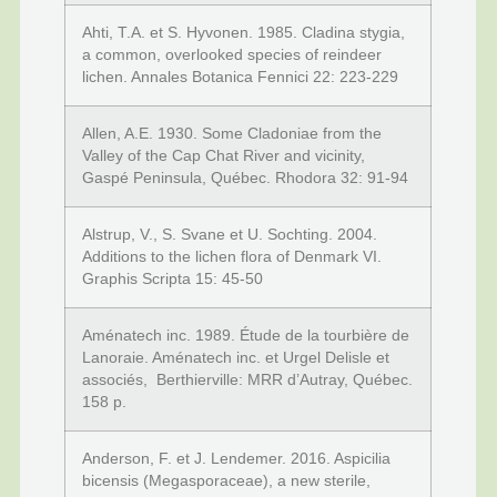
Ahti, T.A. et S. Hyvonen. 1985. Cladina stygia,
a common, overlooked species of reindeer
lichen. Annales Botanica Fennici 22: 223-229
Allen, A.E. 1930. Some Cladoniae from the
Valley of the Cap Chat River and vicinity,
Gaspé Peninsula, Québec. Rhodora 32: 91-94
Alstrup, V., S. Svane et U. Sochting. 2004.
Additions to the lichen flora of Denmark VI.
Graphis Scripta 15: 45-50
Aménatech inc. 1989. Étude de la tourbière de
Lanoraie. Aménatech inc. et Urgel Delisle et
associés, Berthierville: MRR d’Autray, Québec.
158 p.
Anderson, F. et J. Lendemer. 2016. Aspicilia
bicensis (Megasporaceae), a new sterile,