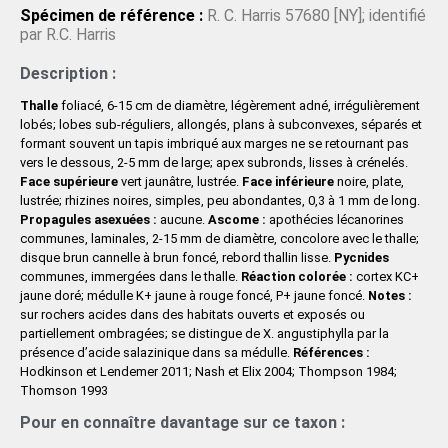
Spécimen de référence :
R. C. Harris 57680 [NY]; identifié
par R.C. Harris
Description :
Thalle
foliacé, 6-15 cm de diamètre, légèrement adné, irrégulièrement
lobés; lobes sub-réguliers, allongés, plans à subconvexes, séparés et
formant souvent un tapis imbriqué aux marges ne se retournant pas
vers le dessous, 2-5 mm de large; apex subronds, lisses à crénelés.
Face supérieure
vert jaunâtre, lustrée.
Face inférieure
noire, plate,
lustrée; rhizines noires, simples, peu abondantes, 0,3 à 1 mm de long.
Propagules asexuées :
aucune.
Ascome :
apothécies lécanorines
communes, laminales, 2-15 mm de diamètre, concolore avec le thalle;
disque brun cannelle à brun foncé, rebord thallin lisse.
Pycnides
communes, immergées dans le thalle.
Réaction colorée :
cortex KC+
jaune doré; médulle K+ jaune à rouge foncé, P+ jaune foncé.
Notes :
sur rochers acides dans des habitats ouverts et exposés ou
partiellement ombragées; se distingue de X. angustiphylla par la
présence d’acide salazinique dans sa médulle.
Références :
Hodkinson et Lendemer 2011; Nash et Elix 2004; Thompson 1984;
Thomson 1993
Pour en connaître davantage sur ce taxon :