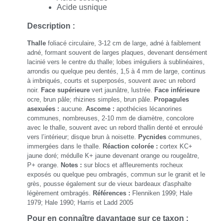
Acide usnique
Description :
Thalle
foliacé circulaire, 3-12 cm de large, adné à faiblement
adné, formant souvent de larges plaques, devenant densément
lacinié vers le centre du thalle; lobes irréguliers à sublinéaires,
arrondis ou quelque peu dentés, 1,5 à 4 mm de large, continus
à imbriqués, courts et superposés, souvent avec un rebord
noir.
Face supérieure
vert jaunâtre, lustrée.
Face inférieure
ocre, brun pâle; rhizines simples, brun pâle.
Propagules
asexuées :
aucune.
Ascome :
apothécies lécanorines
communes, nombreuses, 2-10 mm de diamètre, concolore
avec le thalle, souvent avec un rebord thallin denté et enroulé
vers l’intérieur; disque brun à noisette.
Pycnides
communes,
immergées dans le thalle.
Réaction colorée :
cortex KC+
jaune doré; médulle K+ jaune devenant orange ou rougeâtre,
P+ orange.
Notes :
sur blocs et affleurements rocheux
exposés ou quelque peu ombragés, commun sur le granit et le
grès, pousse également sur de vieux bardeaux d'asphalte
légèrement ombragés.
Références :
Flenniken 1999; Hale
1979; Hale 1990; Harris et Ladd 2005
Pour en connaître davantage sur ce taxon :