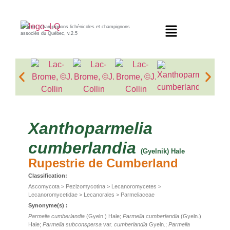
Lichens, champignons lichénicoles et champignons
associés du Québec, v.2.5
Xanthoparmelia
cumberlandia
(Gyelnik) Hale
Rupestrie de Cumberland
Classification:
Ascomycota > Pezizomycotina > Lecanoromycetes >
Lecanoromycetidae > Lecanorales > Parmeliaceae
Synonyme(s) :
Parmelia cumberlandia
(Gyeln.) Hale;
Parmelia cumberlandia
(Gyeln.)
Hale;
Parmelia subconspersa
var.
cumberlandia
Gyeln.;
Parmelia