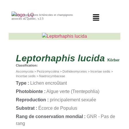
Lichens, champignons lichénicoles et champignons
associés du Québec, v.2.5
Leptorhaphis
lucida
Körber
Classification:
Ascomycota > Pezizomycotina > Dothideomycetes > Incertae sedis >
Incertae sedis > Naetrocymbaceae
Type :
Lichen encroûtant
Photobionte :
Algue verte (Trentepohlia)
Reproduction :
principalement sexuée
Substrat :
Écorce de Populus
Rang de conservation mondial :
GNR - Pas de
rang