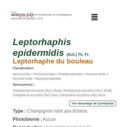
Lichens, champignons lichénicoles et champignons
associés du Québec, v.2.5
Leptorhaphis
epidermidis
(Ach.) Th. Fr.
Leptorhaphe du bouleau
Classification:
Ascomycota > Pezizomycotina > Dothideomycetes > Incertae sedis >
Incertae sedis > Naetrocymbaceae
Synonyme(s) :
Arthopyrenia oxyspora
(Nyl.) Mudd;
Arthopyrenia oxyspora
(Nyl.) Mudd;
Campylacia oxyspora
(Nyl.) Anzi;
Campylacia oxyspora
(Nyl.) Anzi;
Leptorhaphis oxyspora
(Nyl.) Körb.;
Leptorhaphis oxyspora
(Nyl.) Körb.;
Voir davantage de synonymes
Lichen epidermidis
Ach.;
Lichen epidermidis
Ach.;
Pyrenula oxyspora
(Nyl.)
Hepp;
Pyrenula oxyspora
(Nyl.) Hepp;
Sagedia oxyspora
(Nyl.) Tuck.;
Type :
Champignon relié aux lichens
Sagedia oxyspora
(Nyl.) Tuck.;
Segestrella oxyspora
(Nyl.) Branth &
Rostr.;
Segestrella oxyspora
(Nyl.) Branth & Rostr.;
Spermatodium
Photobionte :
Aucun
oxysporum
(Nyl.) Trevis.;
Spermatodium oxysporum
(Nyl.) Trevis.;
Verrucaria albissima
Nyl.;
Verrucaria albissima
Nyl.;
Verrucaria epidermidis