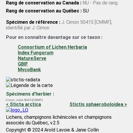
carestiae
(De Not.) Rehm
Rang de conservation au Canada :
NU - Pas de rang
Rang de conservation au Québec :
SU
Spécimen de référence :
J. Cimon 50415 [CMMF];
identifié par J. Cimon
Pour en connaître davantage sur ce taxon :
Consortium of Lichen Herbaria
Index Fungorum
NatureServe
GBIF
MycoBank
Spécimens d'herbier :
Cimon, Jules 50415 [CMMF]
< Sticta arctica
Stictis sphaeroboloidea >
Lichens, champignons lichénicoles et champignons
associés du Québec, v.2.5
Copyright © 2024 Arold Lavoie & Janie Collin