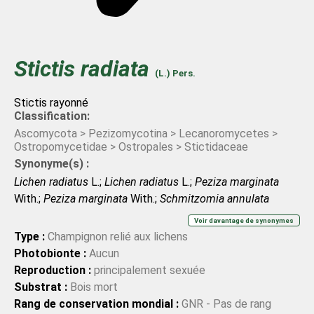
Stictis
radiata
(L.) Pers.
Stictis rayonné
Classification:
Ascomycota > Pezizomycotina > Lecanoromycetes >
Ostropomycetidae > Ostropales > Stictidaceae
Synonyme(s) :
Lichen radiatus
L.;
Lichen radiatus
L.;
Peziza marginata
With.;
Peziza marginata
With.;
Schmitzomia annulata
(Cooke & W.Phillips) W.Phillips;
Schmitzomia annulata
Voir davantage de synonymes
(Cooke & W.Phillips) W.Phillips;
Schmitzomia carestiae
De
Type :
Champignon relié aux lichens
Not.;
Schmitzomia carestiae
De Not.;
Stictis annulata
Photobionte :
Aucun
Cooke & W.Phillips;
Stictis annulata
Cooke & W.Phillips;
Reproduction :
principalement sexuée
Stictis carestiae
(De Not.) G.Winter;
Stictis carestiae
(De
Substrat :
Bois mort
Not.) G.Winter;
Stictis carestiae
(De Not.) Rehm;
Stictis
Rang de conservation mondial :
GNR - Pas de rang