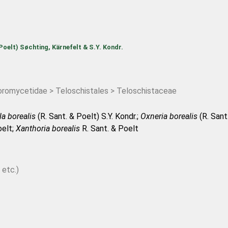
 Poelt) Søchting, Kärnefelt & S.Y. Kondr.
omycetidae > Teloschistales > Teloschistaceae
la borealis
(R. Sant. & Poelt) S.Y. Kondr.;
Oxneria borealis
(R. Sant
oelt;
Xanthoria borealis
R. Sant. & Poelt
 etc.)