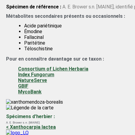
Spécimen de référence :
A. E. Brower s.n. [MAINE]; identifié
Métabolites secondaires présents ou occasionnels :
Acide pariétinique
Émodine
Fallacinal
Paritétine
Téloschistine
Pour en connaître davantage sur ce taxon :
Consortium of Lichen Herbaria
Index Fungorum
NatureServe
GBIF
MycoBank
Spécimens d'herbier :
A. E. Brower s.n. [MAINE]
< Xanthocarpia lactea