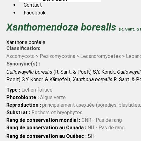
Contact
Facebook
Xanthomendoza
borealis
(R. Sant. &
Xanthorie boréale
Classification:
Ascomycota > Pezizomycotina > Lecanoromycetes > Lecanor
Synonyme(s) :
Gallowayella borealis
(R. Sant. & Poelt) S.Y. Kondr.;
Gallowayel
Poelt) S.Y. Kondr. & Kärnefelt;
Xanthoria borealis
R. Sant. & P
Type :
Lichen foliacé
Photobionte :
Algue verte
Reproduction :
principalement asexuée (sorédies, blastidies,
Substrat :
Rochers et bryophytes
Rang de conservation mondial :
GNR - Pas de rang
Rang de conservation au Canada :
NU - Pas de rang
Rang de conservation au Québec :
SH