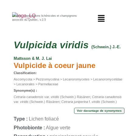
Lichens, champignons lichénicoles et champignons
associés du Québec, v.2.5
Vulpicida
viridis
(Schwein.) J.-E.
Mattsson & M. J. Lai
Vulpicide à coeur jaune
Classification:
Ascomycota > Pezizomycotina > Lecanoromycetes > Lecanoromycetidae
> Lecanorales > Parmeliaceae
Synonyme(s) :
Cetraria canadensis
var.
viridis
(Schwein.) Räsänen;
Cetraria canadensis
var.
viridis
(Schwein.) Räsänen;
Cetraria juniperina
f.
viridis
(Schwein.)
Zahlbr.;
Cetraria juniperina
f.
viridis
(Schwein.) Zahlbr.;
Cetraria juniperina
Voir davantage de synonymes
var.
viridis
(Schwein.) Räsänen;
Cetraria juniperina
var.
viridis
(Schwein.)
Räsänen;
Cetraria viridis
Schwein.;
Cetraria viridis
Schwein.;
Type :
Lichen foliacé
Tuckermannopsis viridis
(Schwein.) Hale;
Tuckermannopsis viridis
(Schwein.) Hale;
Tuckermanopsis viridis
(Schwein.) Hale;
Tuckermanopsis
Photobionte :
Algue verte
viridis
(Schwein.) Hale