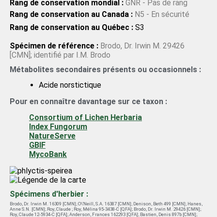
Rang de conservation mondial :
GNR - Pas de rang
Rang de conservation au Canada :
N5 - En sécurité
Rang de conservation au Québec :
S3
Spécimen de référence :
Brodo, Dr. Irwin M. 29426
[CMN]; identifié par I.M. Brodo
Métabolites secondaires présents ou occasionnels :
Acide norstictique
Pour en connaître davantage sur ce taxon :
Consortium of Lichen Herbaria
Index Fungorum
NatureServe
GBIF
MycoBank
Spécimens d'herbier :
Brodo, Dr. Irwin M. 16309 [CMN]
;
O\'Neill, S.A. 16387 [CMN]
;
Denison, Beth 499 [CMN]
;
Hanes,
Anne S.N. [CMN]
;
Roy, Claude ; Roy, Mélina 95-3438-C [QFA]
;
Brodo, Dr. Irwin M. 29426 [CMN]
;
Roy, Claude 12-5934-C [QFA]
;
Anderson, Frances 162293 [QFA]
;
Bastien, Denis 897b [CMN]
;