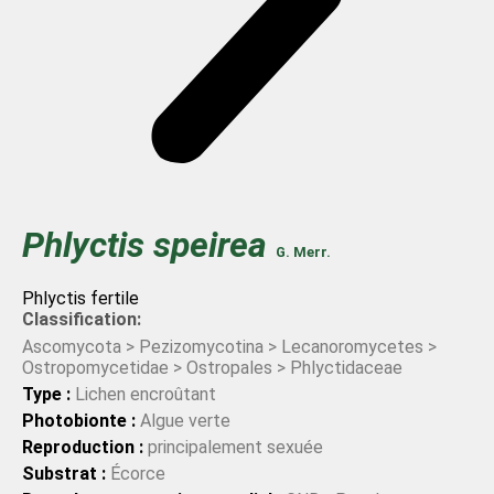
Phlyctis
speirea
G. Merr.
Phlyctis fertile
Classification:
Ascomycota > Pezizomycotina > Lecanoromycetes >
Ostropomycetidae > Ostropales > Phlyctidaceae
Type :
Lichen encroûtant
Photobionte :
Algue verte
Reproduction :
principalement sexuée
Substrat :
Écorce