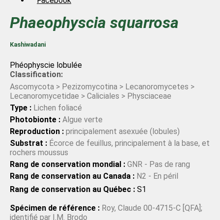
Facebook
Phaeophyscia
squarrosa
Kashiwadani
Phéophyscie lobulée
Classification:
Ascomycota > Pezizomycotina > Lecanoromycetes >
Lecanoromycetidae > Caliciales > Physciaceae
Type :
Lichen foliacé
Photobionte :
Algue verte
Reproduction :
principalement asexuée (lobules)
Substrat :
Écorce de feuillus, principalement à la base, et
rochers moussus
Rang de conservation mondial :
GNR - Pas de rang
Rang de conservation au Canada :
N2 - En péril
Rang de conservation au Québec :
S1
Spécimen de référence :
Roy, Claude 00-4715-C [QFA];
identifié par I.M. Brodo