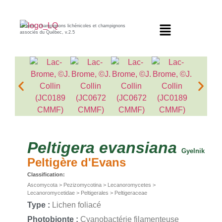
Lichens, champignons lichénicoles et champignons
associés du Québec, v.2.5
Peltigera
evansiana
Gyelnik
Peltigère d'Evans
Classification:
Ascomycota > Pezizomycotina > Lecanoromycetes >
Lecanoromycetidae > Peltigerales > Peltigeraceae
Type :
Lichen foliacé
Photobionte :
Cyanobactérie filamenteuse