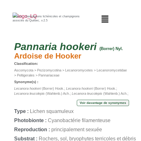
Lichens, champignons lichénicoles et champignons
associés du Québec, v.2.5
Pannaria
hookeri
(Borrer) Nyl.
Ardoise de Hooker
Classification:
Ascomycota > Pezizomycotina > Lecanoromycetes > Lecanoromycetidae
> Peltigerales > Pannariaceae
Synonyme(s) :
Lecanora hookeri
(Borrer) Hook.;
Lecanora hookeri
(Borrer) Hook.;
Lecanora leucolepis
(Wahlenb.) Ach.;
Lecanora leucolepis
(Wahlenb.) Ach.;
Lichen hookeri
Borrer;
Lichen hookeri
Borrer;
Lichen leucolepis
Wahlenb.;
Voir davantage de synonymes
Lichen leucolepis
Wahlenb.;
Pannaria leucolepis
(Wahlenb.) Nyl.;
Pannaria
leucolepis
(Wahlenb.) Nyl.;
Parmelia leucolepis
(Wahlenb.) Wallr.;
Parmelia
Type :
Lichen squamuleux
leucolepis
(Wahlenb.) Wallr.;
Squamaria leucolepis
Hook.;
Squamaria
leucolepis
Hook.;
Zeora hookeri
(Borrer) Flot.;
Zeora hookeri
(Borrer) Flot.
Photobionte :
Cyanobactérie filamenteuse
Reproduction :
principalement sexuée
Substrat :
Rochers, sol, bryophytes terricoles et débris