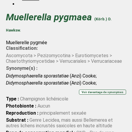
Facebook
Muellerella
pygmaea
(Körb.) D.
Hawksw.
Muellerelle pygmée
Classification:
Ascomycota > Pezizomycotina > Eurotiomycetes >
Chaetothyriomycetidae > Verrucariales > Verrucariaceae
Synonyme(s) :
Didymosphaerella sporastatiae
(Anzi) Cooke;
Didymosphaerella sporastatiae
(Anzi) Cooke;
Didymosphaeria sporastatiae
(Anzi) G. Winter;
Voir davantage de synonymes
Didymosphaeria sporastatiae
(Anzi) G. Winter;
Endococcus
Type :
Champignon lichénicole
pygmaeus
(Körb.) Th. Fr.;
Endococcus pygmaeus
(Körb.)
Photobionte :
Aucun
Th. Fr.;
Endococcus sporastatiae
(Anzi) H. Olivier;
Reproduction :
principalement sexuée
Endococcus sporastatiae
(Anzi) H. Olivier;
Lichothecium
Substrat :
Genre Lecidea, mais aussi Bellemerea et
pygmaeum
f.
ecatonsporum
(Anzi) Arnold;
Lichothecium
autres lichens incrustés saxicoles en haute altitude