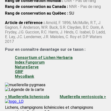
pygmaeum
f.
ecatonsporum
(Anzi) Arnold;
Microthelia
Rang de conservation mondial :
GNR - Pas de rang
ecatonospora
Anzi;
Microthelia ecatonospora
Anzi;
Rang de conservation au Canada :
NNR - Pas de rang
Microthelia pygmaea
Körb.;
Microthelia pygmaea
Körb.;
Rang de conservation au Québec :
SU
Microthelia sporastatiae
(Anzi) Kuntze;
Microthelia
Article de référence :
Arnold, F. 1896; McMullin, R.T., J.
sporastatiae
(Anzi) Kuntze;
Mycoporum pygmaeum
(Körb.)
Gagnon, F. Anderson, W.R. Buck, S.R. Clayden, B.C. Dorin, A.
Jatta;
Mycoporum pygmaeum
(Körb.) Jatta;
Mycoporum
Fryday, J.G. Guccion, R.C. Harris, J. Hinds, C. Isabel, D. Ladd,
sporastatiae
(Anzi) Jatta;
Mycoporum sporastatiae
(Anzi)
E. Lay, J.C. Lendemer, J.R. Maloles, C. Roy et D.P. Waters
2017
Jatta;
Polycoccum sporastatiae
(Anzi) Arnold;
Polycoccum
sporastatiae
(Anzi) Arnold;
Pyrenula pygmaea
(Körb.) Tuck.;
Pour en connaître davantage sur ce taxon :
Pyrenula pygmaea
(Körb.) Tuck.;
Sychnogonia pygmaea
Consortium of Lichen Herbaria
(Körb.) Trevis.;
Sychnogonia pygmaea
(Körb.) Trevis.;
Index Fungorum
Tichothecium pygmaeum
(Körb.) Körb.;
Tichothecium
NatureServe
pygmaeum
(Körb.) Körb.;
Tichothecium pygmaeum
var.
GBIF
MycoBank
ecatonosporum
Anzi & G. Winter;
Tichothecium
pygmaeum
var.
ecatonosporum
Anzi & G. Winter;
Tichothecium sporastatiae
Anzi;
Tichothecium
sporastatiae
Anzi;
Verrucaria pygmaea
(Körb.) Wedd.;
< Muellerella lichenicola
Muellerella ventosicola >
Verrucaria pygmaea
(Körb.) Wedd.
Lichens, champignons lichénicoles et champignons