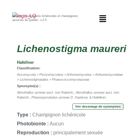
Lichens, champignons lichénicoles et champignons
associés du Québec, v.2.5
Lichenostigma
maureri
Hafellner
Classification:
Ascomycota > Pezizomycotina > Arthoniomycetes > Arthoniomycetidae
> Lichenostigmatales > Phaeococcomycetaceae
Synonyme(s) :
Abrothallus usneae
auct. non Rabenh.;
Abrothallus usneae
auct. non
Rabenh.;
Phaeosporobolus usneae
D. Hawksw. & Hafellner;
Phaeosporobolus usneae
D. Hawksw. & Hafellner
Voir davantage de synonymes
Type :
Champignon lichénicole
Photobionte :
Aucun
Reproduction :
principalement sexuée