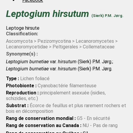
Facebook
Leptogium
hirsutum
(Sierk) P.M. Jørg.
Leptoge hirsute
Classification:
Ascomycota > Pezizomycotina > Lecanoromycetes >
Lecanoromycetidae > Peltigerales > Collemataceae
Synonyme(s) :
Leptogium burnetiae
var.
hirsutum
(Sierk) P.M. Jørg.;
Leptogium burnetiae
var.
hirsutum
(Sierk) P.M. Jørg.
Type :
Lichen foliacé
Photobionte :
Cyanobactérie filamenteuse
Reproduction :
principalement asexuée (isidies,
schizidies, etc.)
Substrat :
Écorce de feuillus et plus rarement rochers et
bois en décomposition
Rang de conservation mondial :
G5 - En sécurité
Rang de conservation au Canada :
NU - Pas de rang