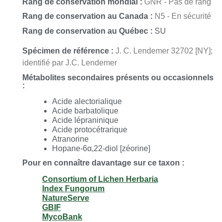
Rang de conservation mondial :
GNR - Pas de rang
Rang de conservation au Canada :
N5 - En sécurité
Rang de conservation au Québec :
SU
Spécimen de référence :
J. C. Lendemer 32702 [NY];
identifié par J.C. Lendemer
Métabolites secondaires présents ou occasionnels
:
Acide alectorialique
Acide barbatolique
Acide lépraninique
Acide protocétrarique
Atranorine
Hopane-6α,22-diol [zéorine]
Pour en connaître davantage sur ce taxon :
Consortium of Lichen Herbaria
Index Fungorum
NatureServe
GBIF
MycoBank