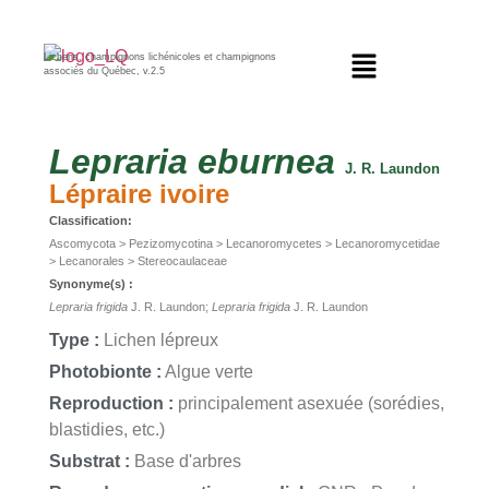
Lichens, champignons lichénicoles et champignons
associés du Québec, v.2.5
Lepraria
eburnea
J. R. Laundon
Lépraire ivoire
Classification:
Ascomycota > Pezizomycotina > Lecanoromycetes > Lecanoromycetidae
> Lecanorales > Stereocaulaceae
Synonyme(s) :
Lepraria frigida
J. R. Laundon;
Lepraria frigida
J. R. Laundon
Type :
Lichen lépreux
Photobionte :
Algue verte
Reproduction :
principalement asexuée (sorédies,
blastidies, etc.)
Substrat :
Base d'arbres