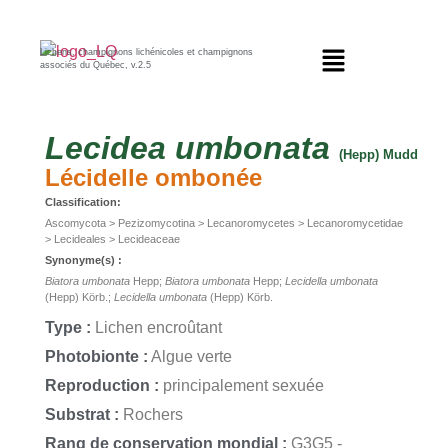
Lichens, champignons lichénicoles et champignons
associés du Québec, v.2.5
Lecidea
umbonata
(Hepp) Mudd
Lécidelle ombonée
Classification:
Ascomycota > Pezizomycotina > Lecanoromycetes > Lecanoromycetidae
> Lecideales > Lecideaceae
Synonyme(s) :
Biatora umbonata
Hepp;
Biatora umbonata
Hepp;
Lecidella umbonata
(Hepp) Körb.;
Lecidella umbonata
(Hepp) Körb.
Type :
Lichen encroûtant
Photobionte :
Algue verte
Reproduction :
principalement sexuée
Substrat :
Rochers
Rang de conservation mondial :
G3G5 -