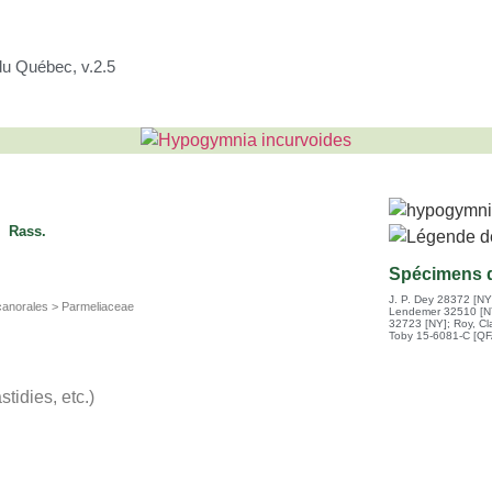
du Québec, v.2.5
Rass.
Spécimens d
J. P. Dey 28372 [NY
anorales > Parmeliaceae
Lendemer 32510 [N
32723 [NY]
;
Roy, C
Toby 15-6081-C [QF
tidies, etc.)