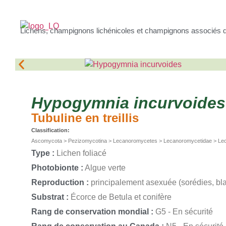
Lichens, champignons lichénicoles et champignons associés 
Hypogymnia
incurvoides
Tubuline en treillis
Classification:
Ascomycota > Pezizomycotina > Lecanoromycetes > Lecanoromycetidae > Lec
Type :
Lichen foliacé
Photobionte :
Algue verte
Reproduction :
principalement asexuée (sorédies, blas
Substrat :
Écorce de Betula et conifère
Rang de conservation mondial :
G5 - En sécurité