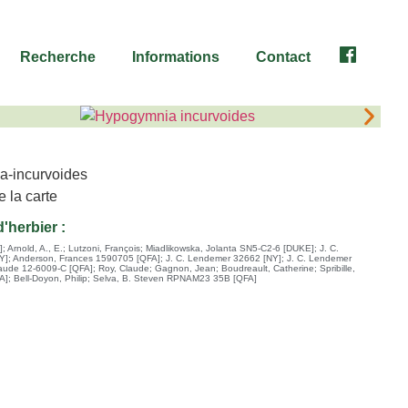
Recherche
Informations
Contact
Facebook
'herbier :
]
;
Arnold, A., E.; Lutzoni, François; Miadlikowska, Jolanta SN5-C2-6 [DUKE]
;
J. C.
Y]
;
Anderson, Frances 1590705 [QFA]
;
J. C. Lendemer 32662 [NY]
;
J. C. Lendemer
laude 12-6009-C [QFA]
;
Roy, Claude; Gagnon, Jean; Boudreault, Catherine; Spribille,
A]
;
Bell-Doyon, Philip; Selva, B. Steven RPNAM23 35B [QFA]