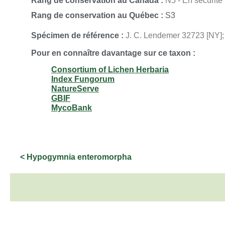
Rang de conservation au Canada :
N5 - En sécurité
Rang de conservation au Québec :
S3
Spécimen de référence :
J. C. Lendemer 32723 [NY]; 
Pour en connaître davantage sur ce taxon :
Consortium of Lichen Herbaria
Index Fungorum
NatureServe
GBIF
MycoBank
< Hypogymnia enteromorpha