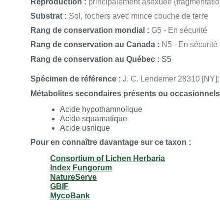
Reproduction :
principalement asexuée (fragmentation
uncialis
(L.) Weber ex F.H. Wigg.;
Cladonia uncialis
f.
uncialis
(L.) Weber ex F.H
(Hoffm.) M. Choisy;
Cladonia uncialis
subsp.
biuncialis
(Hoffm.) M. Choisy;
Clad
Substrat :
Sol, rochers avec mince couche de terre
Hawksw.;
Cladonia uncialis
subsp.
dicraea
(Ach.) D. Hawksw.;
Cladonia unciali
Cladonia uncialis
subsp.
uncialis
(L.) Weber ex F.H. Wigg.;
Cladonia uncialis
var
Rang de conservation mondial :
G5 - En sécurité
obtusata
(Ach.) Vain.;
Cladonia uncialis
var.
pseudoparecha
(Delise) M. Choisy
M. Choisy;
Cladonia uncialis
var.
uncialis
(L.) Weber ex F.H. Wigg.;
Cladonia unc
Rang de conservation au Canada :
N5 - En sécurité
Lichen uncialis
L.;
Lichen uncialis
L.
Rang de conservation au Québec :
S5
Spécimen de référence :
J. C. Lendemer 28310 [NY]; 
Métabolites secondaires présents ou occasionnels
Acide hypothamnolique
Acide squamatique
Acide usnique
Pour en connaître davantage sur ce taxon :
Consortium of Lichen Herbaria
Index Fungorum
NatureServe
GBIF
MycoBank