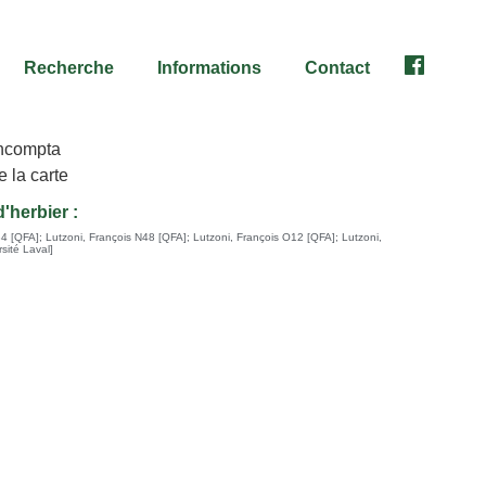
Recherche
Informations
Contact
Facebook
'herbier :
34 [QFA]
;
Lutzoni, François N48 [QFA]
;
Lutzoni, François O12 [QFA]
;
Lutzoni,
sité Laval]