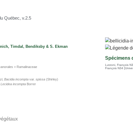
du Québec, v.2.5
tenich, Timdal, Bendiksby & S. Ekman
Spécimens d
Lutzoni, François N
anorales > Ramalinaceae
François N34 [Univer
zi;
Bacidia incompta
var.
spissa
(Shirley)
;
Lecidea incompta
Borrer
 végétaux