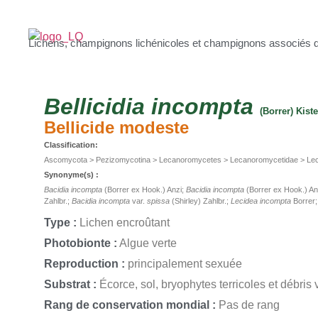
Lichens, champignons lichénicoles et champignons associés 
Bellicidia
incompta
(Borrer) Kis
Bellicide modeste
Classification:
Ascomycota > Pezizomycotina > Lecanoromycetes > Lecanoromycetidae > Lec
Synonyme(s) :
Bacidia incompta
(Borrer ex Hook.) Anzi;
Bacidia incompta
(Borrer ex Hook.) An
Zahlbr.;
Bacidia incompta
var.
spissa
(Shirley) Zahlbr.;
Lecidea incompta
Borrer
Type :
Lichen encroûtant
Photobionte :
Algue verte
Reproduction :
principalement sexuée
Substrat :
Écorce, sol, bryophytes terricoles et débris
Rang de conservation mondial :
Pas de rang