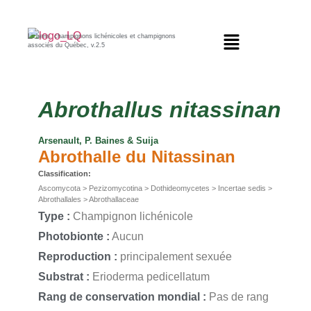
Lichens, champignons lichénicoles et champignons
associés du Québec, v.2.5
Abrothallus
nitassinan
Arsenault, P. Baines & Suija
Abrothalle du Nitassinan
Classification:
Ascomycota > Pezizomycotina > Dothideomycetes > Incertae sedis >
Abrothallales > Abrothallaceae
Type :
Champignon lichénicole
Photobionte :
Aucun
Reproduction :
principalement sexuée
Substrat :
Erioderma pedicellatum
Rang de conservation mondial :
Pas de rang