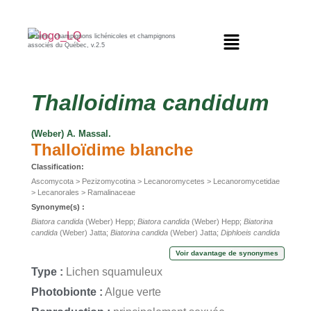
Lichens, champignons lichénicoles et champignons
associés du Québec, v.2.5
Thalloidima
candidum
(Weber) A. Massal.
Thalloïdime blanche
Classification:
Ascomycota > Pezizomycotina > Lecanoromycetes > Lecanoromycetidae
> Lecanorales > Ramalinaceae
Synonyme(s) :
Biatora candida
(Weber) Hepp;
Biatora candida
(Weber) Hepp;
Biatorina
candida
(Weber) Jatta;
Biatorina candida
(Weber) Jatta;
Diphloeis candida
(Weber) Clem.;
Diphloeis candida
(Weber) Clem.;
Lecidea candida
(Weber)
Voir davantage de synonymes
Ach.;
Lecidea candida
(Weber) Ach.;
Lepidoma candidum
(Weber) Gray;
Lepidoma candidum
(Weber) Gray;
Lichen candidus
Weber;
Lichen
Type :
Lichen squamuleux
candidus
Weber;
Patellaria candida
(Weber) Hoffm.;
Patellaria candida
(Weber) Hoffm.;
Placodium candidum
(Weber) Link;
Placodium candidum
Photobionte :
Algue verte
(Weber) Link;
Psora candida
(Weber) Hoffm.;
Psora candida
(Weber)
Hoffm.;
Skolekites candidus
(Weber) Norman;
Skolekites candidus