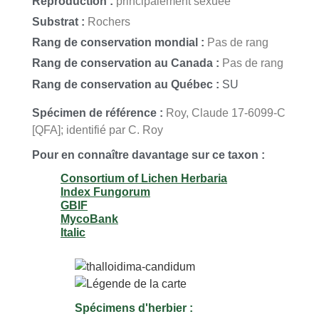
Reproduction :
principalement sexuée
(Weber) Norman;
Toninia candida
(Weber) Th. Fr.;
Toninia candida
Substrat :
Rochers
(Weber) Th. Fr.
Rang de conservation mondial :
Pas de rang
Rang de conservation au Canada :
Pas de rang
Rang de conservation au Québec :
SU
Spécimen de référence :
Roy, Claude 17-6099-C
[QFA]; identifié par C. Roy
Pour en connaître davantage sur ce taxon :
Consortium of Lichen Herbaria
Index Fungorum
GBIF
MycoBank
Italic
Spécimens d'herbier :