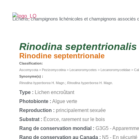
Lichens, champignons lichénicoles et champignons associés 
Rinodina
septentrionalis
Rinodine septentrionale
Classification:
Ascomycota > Pezizomycotina > Lecanoromycetes > Lecanoromycetidae > Cali
Synonyme(s) :
Rinodina hyperborea
H. Magn.;
Rinodina hyperborea
H. Magn.
Type :
Lichen encroûtant
Photobionte :
Algue verte
Reproduction :
principalement sexuée
Substrat :
Écorce, rarement sur le bois
Rang de conservation mondial :
G3G5 - Apparemmen
Rang de conservation au Canada :
N5 - En sécurité