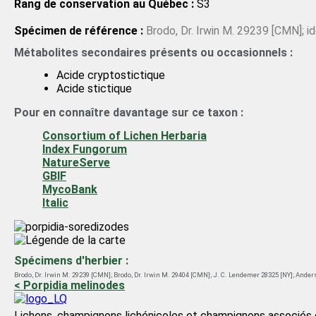
Rang de conservation au Québec :
S3
Spécimen de référence :
Brodo, Dr. Irwin M. 29239 [CMN]; id
Métabolites secondaires présents ou occasionnels :
Acide cryptostictique
Acide stictique
Pour en connaître davantage sur ce taxon :
Consortium of Lichen Herbaria
Index Fungorum
NatureServe
GBIF
MycoBank
Italic
Spécimens d'herbier :
Brodo, Dr. Irwin M. 29239 [CMN]
;
Brodo, Dr. Irwin M. 29404 [CMN]
;
J. C. Lendemer 28325 [NY]
;
Anders
< Porpidia melinodes
Lichens, champignons lichénicoles et champignons associés 