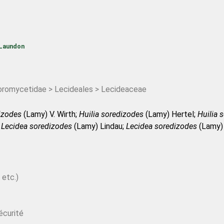
. Laundon
romycetidae > Lecideales > Lecideaceae
izodes
(Lamy) V. Wirth;
Huilia soredizodes
(Lamy) Hertel;
Huilia 
;
Lecidea soredizodes
(Lamy) Lindau;
Lecidea soredizodes
(Lamy) 
arachnoidea
Erichsen;
Lecidea soredizodes
f.
arachnoidea
Erichs
s
f.
phaeenterodes
(Nyl.) Vain.;
Lecidea soredizodes
f.
phaeentero
idea soredizodes
var.
epruinosa
Erichsen;
Lecidea soredizodes
va
dizodes
var.
soredizodes
(Lamy) Lindau;
Lecidea soredizodes
var
 etc.)
écurité