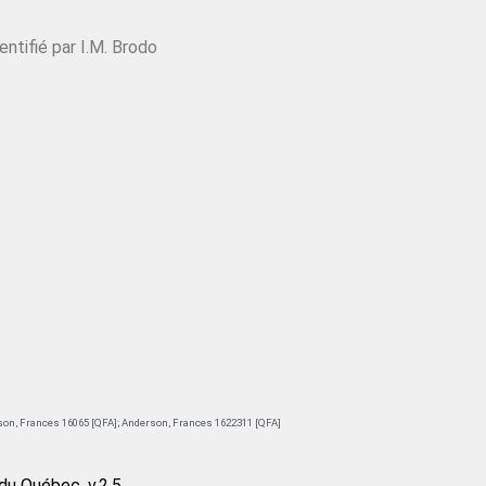
entifié par I.M. Brodo
on, Frances 16065 [QFA]
;
Anderson, Frances 1622311 [QFA]
du Québec, v.2.5