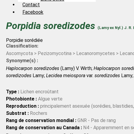
Contact
Facebook
Porpidia
soredizodes
(Lamy ex Nyl.) J. R
Porpidie sorédiée
Classification:
Ascomycota > Pezizomycotina > Lecanoromycetes > Lecano
Synonyme(s) :
Haplocarpon soredizodes
(Lamy) V. Wirth;
Haplocarpon sored
soredizodes
Lamy;
Lecidea meiospora
var.
soredizodes
Lamy
soredizodes
f.
albuginosa
(Nyl.) Vain.;
Lecidea soredizodes
f.
soredizodes
f.
phacenterodes
(Nyl.) Vain.;
Lecidea soredizode
Type :
Lichen encroûtant
Lindau;
Lecidea soredizodes
f.
soredizodes
(Lamy) Lindau;
Lec
Photobionte :
Algue verte
Lynge;
Lecidea soredizodes
var.
ochracea
Lynge;
Lecidea sore
Reproduction :
principalement asexuée (sorédies, blastidies,
Substrat :
Rochers
Rang de conservation mondial :
GNR - Pas de rang
Rang de conservation au Canada :
N4 - Apparemment en s