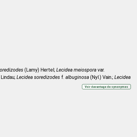
soredizodes
(Lamy) Hertel;
Lecidea meiospora
var.
Lindau;
Lecidea soredizodes
f.
albuginosa
(Nyl.) Vain.;
Lecidea
en;
Lecidea soredizodes
f.
phacenterodes
(Nyl.) Vain.;
Lecidea
Voir davantage de synonymes
des
(Nyl.) Vain.;
Lecidea soredizodes
f.
soredizodes
(Lamy)
r.
epruinosa
Erichsen;
Lecidea soredizodes
var.
ochracea
.
soredizodes
(Lamy) Lindau