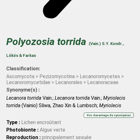
Polyozosia
torrida
(Vain.) S.Y. Kondr.,
Lőkös & Farkas
Classification:
Ascomycota > Pezizomycotina > Lecanoromycetes >
Lecanoromycetidae > Lecanorales > Lecanoraceae
Synonyme(s) :
Lecanora torrida
Vain.;
Lecanora torrida
Vain.;
Myriolecis
torrida
(Vainio) Sliwa, Zhao Xin & Lumbsch;
Myriolecis
torrida
(Vainio) Sliwa, Zhao Xin & Lumbsch
Voir davantage de synonymes
Type :
Lichen encroûtant
Photobionte :
Algue verte
Reproduction :
principalement sexuée