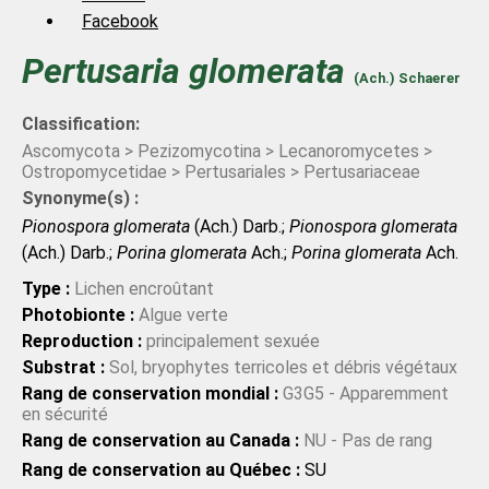
Facebook
Pertusaria
glomerata
(Ach.) Schaerer
Classification:
Ascomycota > Pezizomycotina > Lecanoromycetes >
Ostropomycetidae > Pertusariales > Pertusariaceae
Synonyme(s) :
Pionospora glomerata
(Ach.) Darb.;
Pionospora glomerata
(Ach.) Darb.;
Porina glomerata
Ach.;
Porina glomerata
Ach.
Type :
Lichen encroûtant
Photobionte :
Algue verte
Reproduction :
principalement sexuée
Substrat :
Sol, bryophytes terricoles et débris végétaux
Rang de conservation mondial :
G3G5 - Apparemment
en sécurité
Rang de conservation au Canada :
NU - Pas de rang
Rang de conservation au Québec :
SU