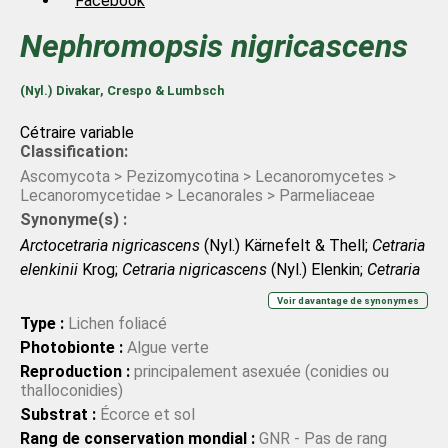
Facebook
Nephromopsis
nigricascens
(Nyl.) Divakar, Crespo & Lumbsch
Cétraire variable
Classification:
Ascomycota > Pezizomycotina > Lecanoromycetes >
Lecanoromycetidae > Lecanorales > Parmeliaceae
Synonyme(s) :
Arctocetraria nigricascens
(Nyl.) Kärnefelt & Thell;
Cetraria
elenkinii
Krog;
Cetraria nigricascens
(Nyl.) Elenkin;
Cetraria
nigricascens
var.
nigricascens
(Nyl.) Elenkin;
Cetraria
Voir davantage de synonymes
nigricascens
var.
tominii
Rass.;
Cetraria sibirica
H. Magn.;
Type :
Lichen foliacé
Platysma nigricascens
Nyl.
Photobionte :
Algue verte
Reproduction :
principalement asexuée (conidies ou
thalloconidies)
Substrat :
Écorce et sol
Rang de conservation mondial :
GNR - Pas de rang