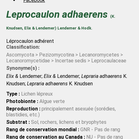
Facebook
Leprocaulon
adhaerens
(K.
Knudsen, Elix & Lendemer) Lendemer & Hodk.
Léprocaulon adhérent
Classification:
Ascomycota > Pezizomycotina > Lecanoromycetes >
Lecanoromycetidae > Incertae sedis > Leprocaulaceae
Synonyme(s) :
Elix &
Lendemer;
Elix &
Lendemer;
Lepraria adhaerens
K.
Knudsen;
Lepraria adhaerens
K. Knudsen
Type :
Lichen lépreux
Photobionte :
Algue verte
Reproduction :
principalement asexuée (sorédies,
blastidies, etc.)
Substrat :
Sol, rochers, lichens et bryophytes
Rang de conservation mondial :
GNR - Pas de rang
Rang de conservation au Canada :
NU - Pas de rang