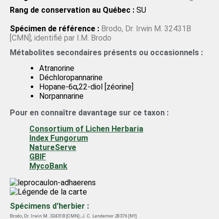
Rang de conservation au Québec :
SU
Spécimen de référence :
Brodo, Dr. Irwin M. 32431B
[CMN]; identifié par I.M. Brodo
Métabolites secondaires présents ou occasionnels :
Atranorine
Déchloropannarine
Hopane-6α,22-diol [zéorine]
Norpannarine
Pour en connaître davantage sur ce taxon :
Consortium of Lichen Herbaria
Index Fungorum
NatureServe
GBIF
MycoBank
Spécimens d'herbier :
Brodo, Dr. Irwin M. 32431B [CMN]
;
J. C. Lendemer 28376 [NY]