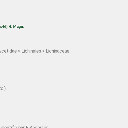
nold) H. Magn.
etidae > Lichinales > Lichinaceae
c.)
dentifié par F. Anderson