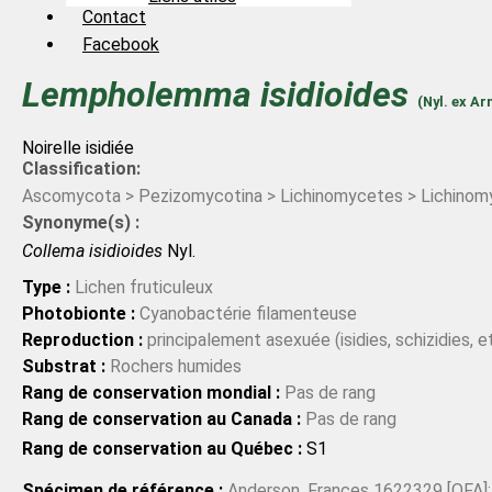
Contact
Facebook
Lempholemma
isidioides
(Nyl. ex Ar
Noirelle isidiée
Classification:
Ascomycota > Pezizomycotina > Lichinomycetes > Lichinomyc
Synonyme(s) :
Collema isidioides
Nyl.
Type :
Lichen fruticuleux
Photobionte :
Cyanobactérie filamenteuse
Reproduction :
principalement asexuée (isidies, schizidies, et
Substrat :
Rochers humides
Rang de conservation mondial :
Pas de rang
Rang de conservation au Canada :
Pas de rang
Rang de conservation au Québec :
S1
Spécimen de référence :
Anderson, Frances 1622329 [QFA]; i