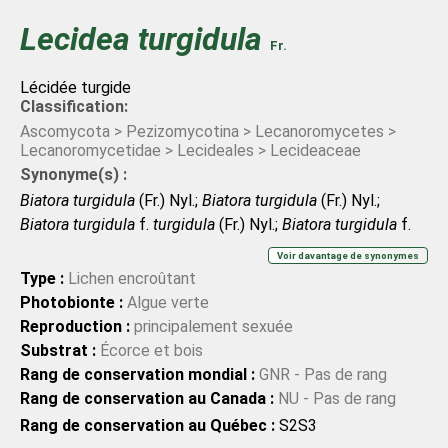
Lecidea
turgidula
Fr.
Lécidée turgide
Classification:
Ascomycota > Pezizomycotina > Lecanoromycetes >
Lecanoromycetidae > Lecideales > Lecideaceae
Synonyme(s) :
Biatora turgidula
(Fr.) Nyl.;
Biatora turgidula
(Fr.) Nyl.;
Biatora turgidula
f.
turgidula
(Fr.) Nyl.;
Biatora turgidula
f.
turgidula
(Fr.) Nyl.;
Biatora turgidula
var.
polyporicola
Voir davantage de synonymes
Räsänen;
Biatora turgidula
var.
polyporicola
Räsänen;
Type :
Lichen encroûtant
Biatora turgidula
var.
turgidula
(Fr.) Nyl.;
Biatora turgidula
Photobionte :
Algue verte
var.
turgidula
(Fr.) Nyl.;
Lecidea asserculorum
var.
Reproduction :
principalement sexuée
pithyophila
Sommerf.;
Lecidea asserculorum
var.
Substrat :
Écorce et bois
pithyophila
Sommerf.;
Lecidea endopella
Leight. ex
Rang de conservation mondial :
GNR - Pas de rang
Cromb.;
Lecidea endopella
Leight. ex Cromb.;
Lecidea
Rang de conservation au Canada :
NU - Pas de rang
turgidula
f.
deminuta
(Schrad. ex Körb.) Grummann;
Rang de conservation au Québec :
S2S3
Lecidea turgidula
f.
deminuta
(Schrad. ex Körb.)