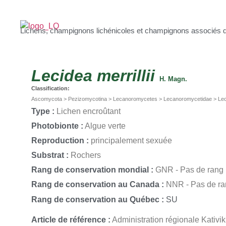
Lichens, champignons lichénicoles et champignons associés 
Lecidea
merrillii
H. Magn.
Classification:
Ascomycota > Pezizomycotina > Lecanoromycetes > Lecanoromycetidae > Lec
Type :
Lichen encroûtant
Photobionte :
Algue verte
Reproduction :
principalement sexuée
Substrat :
Rochers
Rang de conservation mondial :
GNR - Pas de rang
Rang de conservation au Canada :
NNR - Pas de r
Rang de conservation au Québec :
SU
Article de référence :
Administration régionale Kativi