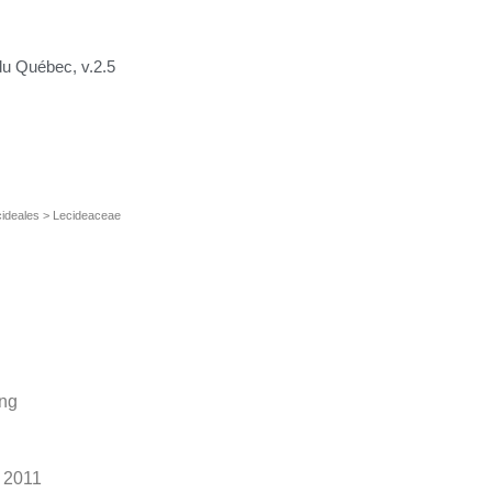
du Québec, v.2.5
ideales > Lecideaceae
ang
k 2011