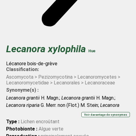
Lecanora
xylophila
Hue
Lécanore bois-de-grève
Classification:
Ascomycota > Pezizomycotina > Lecanoromycetes >
Lecanoromycetidae > Lecanorales > Lecanoraceae
Synonyme(s) :
Lecanora grantii
H. Magn.;
Lecanora grantii
H. Magn.;
Lecanora riparia
G. Merr. non (Flot.) M. Stein;
Lecanora
riparia
G. Merr. non (Flot.) M. Stein
Voir davantage de synonymes
Type :
Lichen encroûtant
Photobionte :
Algue verte