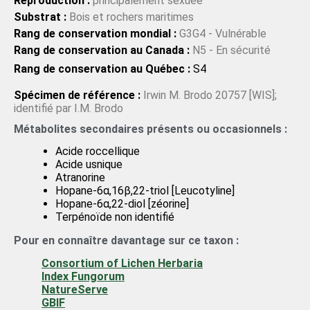
Reproduction :
principalement sexuée
Substrat :
Bois et rochers maritimes
Rang de conservation mondial :
G3G4 - Vulnérable
Rang de conservation au Canada :
N5 - En sécurité
Rang de conservation au Québec :
S4
Spécimen de référence :
Irwin M. Brodo 20757 [WIS];
identifié par I.M. Brodo
Métabolites secondaires présents ou occasionnels :
Acide roccellique
Acide usnique
Atranorine
Hopane-6α,16β,22-triol [Leucotyline]
Hopane-6α,22-diol [zéorine]
Terpénoïde non identifié
Pour en connaître davantage sur ce taxon :
Consortium of Lichen Herbaria
Index Fungorum
NatureServe
GBIF