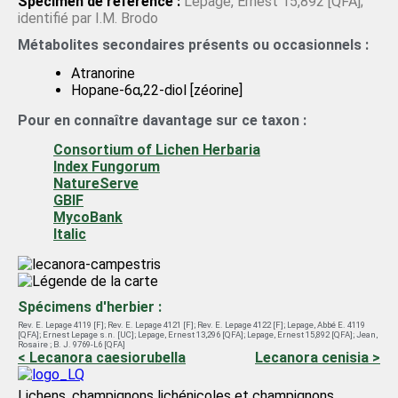
Spécimen de référence :
Lepage, Ernest 15,892 [QFA];
identifié par I.M. Brodo
Métabolites secondaires présents ou occasionnels :
Atranorine
Hopane-6α,22-diol [zéorine]
Pour en connaître davantage sur ce taxon :
Consortium of Lichen Herbaria
Index Fungorum
NatureServe
GBIF
MycoBank
Italic
Spécimens d'herbier :
Rev. E. Lepage 4119 [F]
;
Rev. E. Lepage 4121 [F]
;
Rev. E. Lepage 4122 [F]
;
Lepage, Abbé E. 4119
[QFA]
;
Ernest Lepage s.n. [UC]
;
Lepage, Ernest 13,296 [QFA]
;
Lepage, Ernest 15,892 [QFA]
;
Jean,
Rosaire ; B. J. 9769-L6 [QFA]
< Lecanora caesiorubella
Lecanora cenisia >
Lichens, champignons lichénicoles et champignons