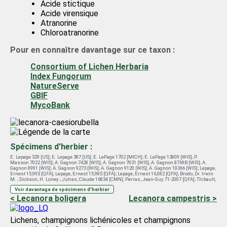
Acide stictique
Acide virensique
Atranorine
Chloroatranorine
Pour en connaître davantage sur ce taxon :
Consortium of Lichen Herbaria
Index Fungorum
NatureServe
GBIF
MycoBank
Spécimens d'herbier :
E. Lepage 329 [US]
;
E. Lepage 387 [US]
;
E. LePage 1702 [MICH]
;
E. LePage 13809 [WIS]
;
P.
Masson 7022 [WIS]
;
A. Gagnon 7428 [WIS]
;
A. Gagnon 7831 [WIS]
;
A. Gagnon 8769B [WIS]
;
A.
Gagnon 8991 [WIS]
;
A. Gagnon 9273 [WIS]
;
A. Gagnon 9120 [WIS]
;
A. Gagnon 10366 [WIS]
;
Lepage,
Ernest 15,993 [QFA]
;
Lepage, Ernest 15,985 [QFA]
;
Lepage, Ernest 16,082 [QFA]
;
Brodo, Dr. Irwin
M. ; Dickson, H. Loney ; Jutras, Claude 16834 [CMN]
;
Perras, Jean-Guy 71-2007 [QFA]
;
Thibault,
Maurice 32 [QFA]
;
Bastien, Denis 537 [QFA]
Voir davantage de spécimens d'herbier
< Lecanora boligera
Lecanora campestris >
Lichens, champignons lichénicoles et champignons