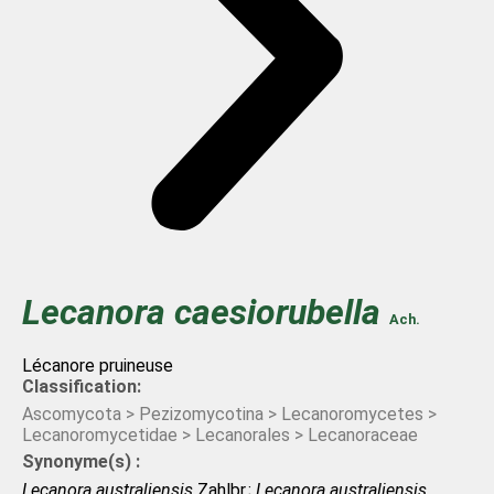
Lecanora
caesiorubella
Ach.
Lécanore pruineuse
Classification:
Ascomycota > Pezizomycotina > Lecanoromycetes >
Lecanoromycetidae > Lecanorales > Lecanoraceae
Synonyme(s) :
Lecanora australiensis
Zahlbr.;
Lecanora australiensis