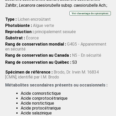
Zahlbr.;
Lecanora caesiorubella
subsp.
caesiorubella
Ach.;
Lecanora caesiorubella
subsp.
caesiorubella
Ach.;
Lecanora
Voir davantage de synonymes
cancriformis
(Hoffm.) Vain.;
Lecanora cancriformis
Type :
Lichen encroûtant
(Hoffm.) Vain.;
Lecanora leucoma
Nyl.;
Lecanora leucoma
Photobionte :
Algue verte
Nyl.;
Lecanora pallida
var.
caesiorubella
(Ach.) H. Magn.;
Reproduction :
principalement sexuée
Lecanora pallida
var.
caesiorubella
(Ach.) H. Magn.;
Substrat :
Écorce
Lecanora pulverata
Stirt.;
Lecanora pulverata
Stirt.;
Rang de conservation mondial :
G4G5 - Apparemment
Parmelia caesiorubella
(Ach.) Fr.;
Parmelia caesiorubella
en sécurité
(Ach.) Fr.;
Patellaria caesiorubella
(Ach.) Trevis.;
Patellaria
Rang de conservation au Canada :
N5 - En sécurité
caesiorubella
(Ach.) Trevis.;
Verrucaria cancriformis
Rang de conservation au Québec :
S3
Hoffm.;
Verrucaria cancriformis
Hoffm.
Spécimen de référence :
Brodo, Dr. Irwin M. 16834
[CMN]; identifié par I.M. Brodo
Métabolites secondaires présents ou occasionnels :
Acide connorstictique
Acide conprotocétrarique
Acide norstictique
Acide protocétrarique
Acide salazinique