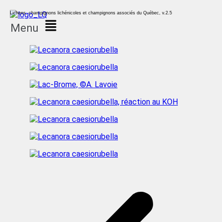
Lichens, champignons lichénicoles et champignons associés du Québec, v.2.5
Menu