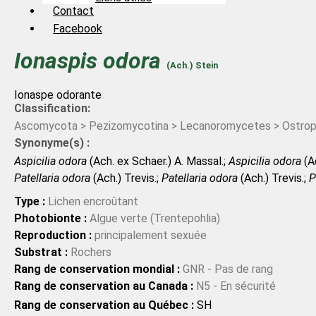
Contact
Facebook
Ionaspis
odora
(Ach.) Stein
Ionaspe odorante
Classification:
Ascomycota > Pezizomycotina > Lecanoromycetes > Ostrop
Synonyme(s) :
Aspicilia odora
(Ach. ex Schaer.) A. Massal.;
Aspicilia odora
(Ac
Patellaria odora
(Ach.) Trevis.;
Patellaria odora
(Ach.) Trevis.;
P
Type :
Lichen encroûtant
Photobionte :
Algue verte (Trentepohlia)
Reproduction :
principalement sexuée
Substrat :
Rochers
Rang de conservation mondial :
GNR - Pas de rang
Rang de conservation au Canada :
N5 - En sécurité
Rang de conservation au Québec :
SH