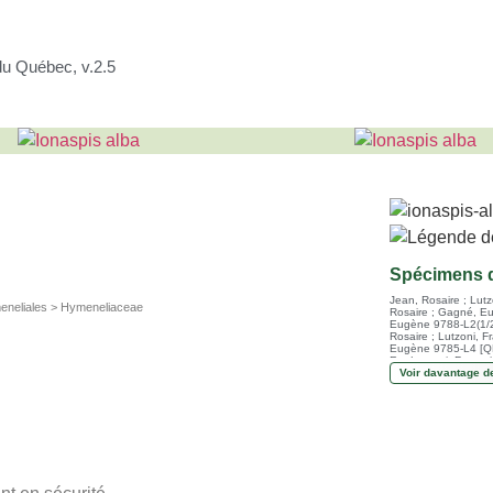
du Québec, v.2.5
Spécimens d
Jean, Rosaire ; Lut
neliales > Hymeneliaceae
Rosaire ; Gagné, Eu
Eugène 9788-L2(1/2
Rosaire ; Lutzoni, 
Eugène 9785-L4 [Q
R. ; Lutzoni, Franç
Voir davantage d
Jean, Rosaire ; Lut
Jean, Rosaire ; B. J
Nuyt, Colette 10,17
Freebury, Colin E. ;