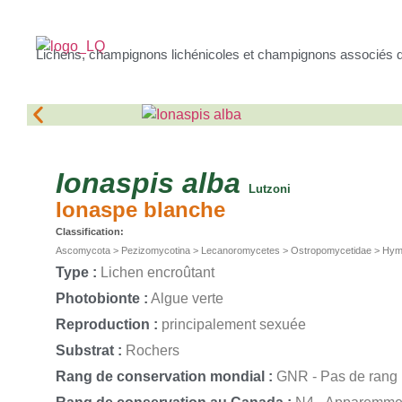
Lichens, champignons lichénicoles et champignons associés 
Ionaspis
alba
Lutzoni
Ionaspe blanche
Classification:
Ascomycota > Pezizomycotina > Lecanoromycetes > Ostropomycetidae > Hyme
Type :
Lichen encroûtant
Photobionte :
Algue verte
Reproduction :
principalement sexuée
Substrat :
Rochers
Rang de conservation mondial :
GNR - Pas de rang