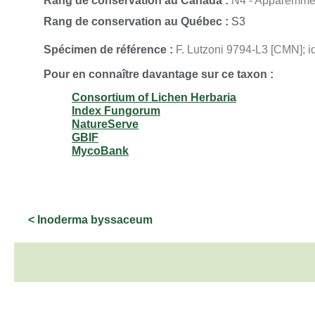
Rang de conservation au Canada :
N4 - Apparemmen
Rang de conservation au Québec :
S3
Spécimen de référence :
F. Lutzoni 9794-L3 [CMN]; id
Pour en connaître davantage sur ce taxon :
Consortium of Lichen Herbaria
Index Fungorum
NatureServe
GBIF
MycoBank
< Inoderma byssaceum