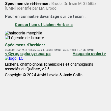
Spécimen de référence :
Brodo, Dr. Irwin M. 32685a
[CMN]; identifié par I.M. Brodo
Pour en connaître davantage sur ce taxon :
Consortium of Lichen Herbaria
Spécimens d'herbier :
Brodo, Dr. Irwin M. ; Freebury, Colin E. 32685a [CMN]
;
Freebury, Colin E. 1649 [CMN]
< Gyrographa gyrocarpa
Haugania oederi >
Lichens, champignons lichénicoles et champignons
associés du Québec, v.2.5
Copyright © 2024 Arold Lavoie & Janie Collin