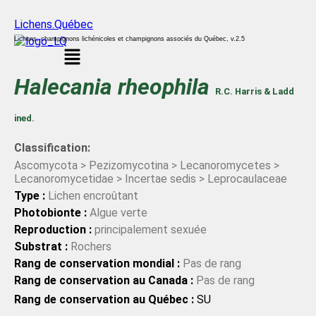
Lichens.Québec
Lichens, champignons lichénicoles et champignons associés du Québec, v.2.5
Menu
Halecania
rheophila
R.C. Harris & Ladd
ined.
Classification:
Ascomycota > Pezizomycotina > Lecanoromycetes >
Lecanoromycetidae > Incertae sedis > Leprocaulaceae
Type :
Lichen encroûtant
Photobionte :
Algue verte
Reproduction :
principalement sexuée
Substrat :
Rochers
Rang de conservation mondial :
Pas de rang
Rang de conservation au Canada :
Pas de rang
Rang de conservation au Québec :
SU