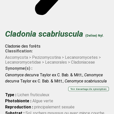
Cladonia
scabriuscula
(Delise) Nyl.
Cladonie des forêts
Classification:
Ascomycota > Pezizomycotina > Lecanoromycetes >
Lecanoromycetidae > Lecanorales > Cladoniaceae
Synonyme(s) :
Cenomyce decurva
Taylor ex C. Bab. & Mitt.;
Cenomyce
decurva
Taylor ex C. Bab. & Mitt.;
Cenomyce scabriuscula
Delise;
Cenomyce scabriuscula
Delise;
Cladonia
Voir davantage de synonymes
flabelliformis
var.
scabriuscula
(Delise) Vain.;
Cladonia
Type :
Lichen fruticuleux
flabelliformis
var.
scabriuscula
(Delise) Vain.;
Cladonia
Photobionte :
Algue verte
furcata
f.
adspersa
(Flörke) Vain.;
Cladonia furcata
f.
Reproduction :
principalement sexuée
adspersa
(Flörke) Vain.;
Cladonia furcata
f.
scabriuscula
Substrat :
Sol, rochers moussus ou avec mince couche