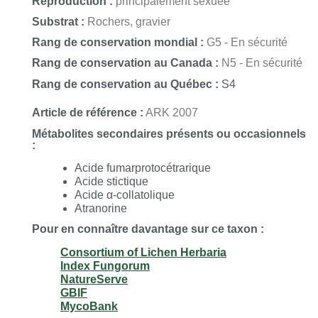
Reproduction :
principalement sexuée
Cetraria fahlunensis
f.
imbricata
(Norrl.) Rass.;
Cetraria fahlunensis
f.
Substrat :
Rochers, gravier
imbricata
(Norrl.) Rass.;
Cetraria fahlunensis
f.
imbricatum
(Norrl.) Rass.;
Cetraria fahlunensis
f.
imbricatum
(Norrl.) Rass.;
Cetraria fahlunensis
f.
Rang de conservation mondial :
G5 - En sécurité
insolita
(Nyl.) Zahlbr.;
Cetraria fahlunensis
f.
insolita
(Nyl.) Zahlbr.;
Cetraria
fahlunensis
f.
minor
Kosk.;
Cetraria fahlunensis
f.
minor
Kosk.;
Cetraria
Rang de conservation au Canada :
N5 - En sécurité
fahlunensis
var.
frostii
(Tuck.) Zahlbr.;
Cetraria fahlunensis
var.
frostii
(Tuck.) Zahlbr.;
Cetraria fahlunensis
var.
sorediella
(Lettau) Räsänen;
Rang de conservation au Québec :
S4
Cetraria fahlunensis
var.
sorediella
(Lettau) Räsänen;
Melanelia commixta
(Nyl.) Thell;
Melanelia commixta
(Nyl.) Thell;
Platysma commixtum
Nyl.;
Article de référence :
ARK 2007
Platysma commixtum
Nyl.
Métabolites secondaires présents ou occasionnels
:
Acide fumarprotocétrarique
Acide stictique
Acide α-collatolique
Atranorine
Pour en connaître davantage sur ce taxon :
Consortium of Lichen Herbaria
Index Fungorum
NatureServe
GBIF
MycoBank