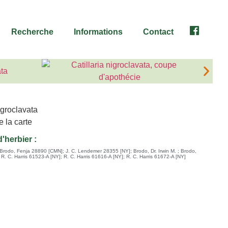
Recherche
Informations
Contact
Facebook
'herbier :
 ; Brodo, Fenja 28890 [CMN]
;
J. C. Lendemer 28355 [NY]
;
Brodo, Dr. Irwin M. ; Brodo,
;
R. C. Harris 61523-A [NY]
;
R. C. Harris 61616-A [NY]
;
R. C. Harris 61672-A [NY]