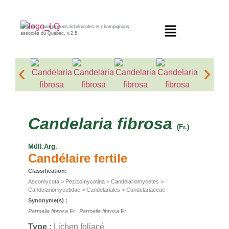
Lichens, champignons lichénicoles et champignons
associés du Québec, v.2.5
Candelaria
fibrosa
(Fr.)
Müll.Arg.
Candélaire fertile
Classification:
Ascomycota > Pezizomycotina > Candelariomycetes >
Candelariomycetidae > Candelariales > Candelariaceae
Synonyme(s) :
Parmelia fibrosa
Fr.;
Parmelia fibrosa
Fr.
Type :
Lichen foliacé