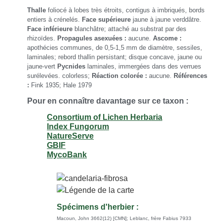
Thalle
foliocé à lobes très étroits, contigus à imbriqués, bords
entiers à crénelés.
Face supérieure
jaune à jaune verddâtre.
Face inférieure
blanchâtre; attaché au substrat par des
rhizoïdes.
Propagules asexuées :
aucune.
Ascome :
apothécies communes, de 0,5-1,5 mm de diamètre, sessiles,
laminales; rebord thallin persistant; disque concave, jaune ou
jaune-vert
Pycnides
laminales, immergées dans des verrues
surélevées. colorless;
Réaction colorée :
aucune.
Références
:
Fink 1935; Hale 1979
Pour en connaître davantage sur ce taxon :
Consortium of Lichen Herbaria
Index Fungorum
NatureServe
GBIF
MycoBank
Spécimens d'herbier :
Macoun, John 3662(12) [CMN]
;
Leblanc, frère Fabius 7933