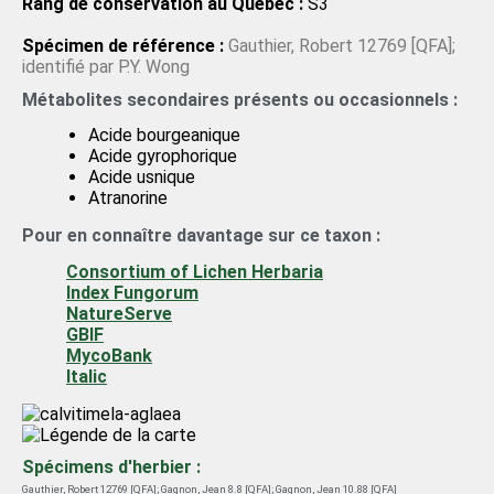
Rang de conservation au Québec :
S3
Räsänen;
Lecidea aglaea
var.
laatokkaënsis
Räsänen;
Spécimen de référence :
Gauthier, Robert 12769 [QFA];
Lecidea aglaea
var.
norrlinii
Vain.;
Lecidea aglaea
var.
identifié par P.Y. Wong
norrlinii
Vain.;
Lecidea aglaeida
Nyl.;
Lecidea aglaeida
Nyl.;
Métabolites secondaires présents ou occasionnels :
Lecidea crombiei
Jones;
Lecidea crombiei
Jones;
Lecidea
shushanii
J.W. Thomson;
Lecidea shushanii
J.W. Thomson;
Acide bourgeanique
Acide gyrophorique
Lecidella aglaea
(Sommerf.) Körb.;
Lecidella aglaea
Acide usnique
(Sommerf.) Körb.;
Oedemocarpus aglaeus
(Sommerf.)
Atranorine
Trevis.;
Oedemocarpus aglaeus
(Sommerf.) Trevis.;
Pour en connaître davantage sur ce taxon :
Tephromela aglaea
(Sommerf.) Hertel & Rambold;
Tephromela aglaea
(Sommerf.) Hertel & Rambold;
Consortium of Lichen Herbaria
Tephromela aglaeida
(Nyl.);
Tephromela aglaeida
(Nyl.)
Index Fungorum
NatureServe
GBIF
MycoBank
Italic
Spécimens d'herbier :
Gauthier, Robert 12769 [QFA]
;
Gagnon, Jean 8.8 [QFA]
;
Gagnon, Jean 10.88 [QFA]