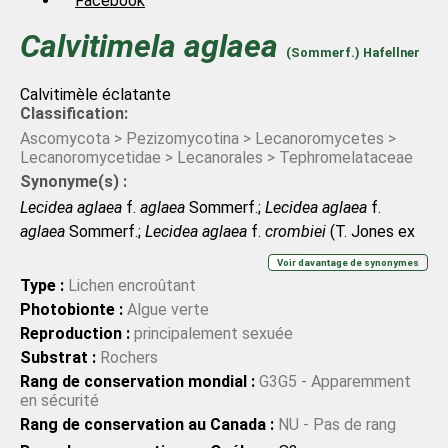
Facebook
Calvitimela
aglaea
(Sommerf.) Hafellner
Calvitimèle éclatante
Classification:
Ascomycota > Pezizomycotina > Lecanoromycetes >
Lecanoromycetidae > Lecanorales > Tephromelataceae
Synonyme(s) :
Lecidea aglaea
f.
aglaea
Sommerf.;
Lecidea aglaea
f.
aglaea
Sommerf.;
Lecidea aglaea
f.
crombiei
(T. Jones ex
Nyl.) Nyl.;
Lecidea aglaea
f.
crombiei
(T. Jones ex Nyl.) Nyl.;
Voir davantage de synonymes
Lecidea aglaea
Sommerf.;
Lecidea aglaea
Sommerf.;
Type :
Lichen encroûtant
Lecidea aglaea
var.
aglaea
Sommerf.;
Lecidea aglaea
var.
Photobionte :
Algue verte
aglaea
Sommerf.;
Lecidea aglaea
var.
aglaeida
(Nyl.) Vain.;
Reproduction :
principalement sexuée
Lecidea aglaea
var.
aglaeida
(Nyl.) Vain.;
Lecidea aglaea
var.
Substrat :
Rochers
cinerascens
H. Magn.;
Lecidea aglaea
var.
cinerascens
H.
Rang de conservation mondial :
G3G5 - Apparemment
Magn.;
Lecidea aglaea
var.
crombiei
(T. Jones ex Nyl.) T.
en sécurité
Jones ex Cromb.;
Lecidea aglaea
var.
crombiei
(T. Jones ex
Rang de conservation au Canada :
NU - Pas de rang
Nyl.) T. Jones ex Cromb.;
Lecidea aglaea
var.
laatokkaënsis