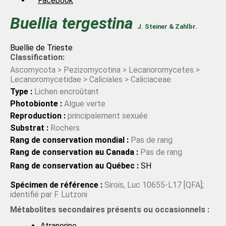
Facebook
Buellia
tergestina
J. Steiner & Zahlbr.
Buellie de Trieste
Classification:
Ascomycota > Pezizomycotina > Lecanoromycetes >
Lecanoromycetidae > Caliciales > Caliciaceae
Type :
Lichen encroûtant
Photobionte :
Algue verte
Reproduction :
principalement sexuée
Substrat :
Rochers
Rang de conservation mondial :
Pas de rang
Rang de conservation au Canada :
Pas de rang
Rang de conservation au Québec :
SH
Spécimen de référence :
Sirois, Luc 10655-L17 [QFA];
identifié par F. Lutzoni
Métabolites secondaires présents ou occasionnels :
Atranorine