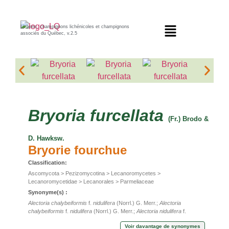
Lichens, champignons lichénicoles et champignons
associés du Québec, v.2.5
Bryoria
furcellata
(Fr.) Brodo &
D. Hawksw.
Bryorie fourchue
Classification:
Ascomycota > Pezizomycotina > Lecanoromycetes >
Lecanoromycetidae > Lecanorales > Parmeliaceae
Synonyme(s) :
Alectoria chalybeiformis
f.
nidulifera
(Norrl.) G. Merr.;
Alectoria
chalybeiformis
f.
nidulifera
(Norrl.) G. Merr.;
Alectoria nidulifera
f.
nidulifera
Norrl.;
Alectoria nidulifera
f.
nidulifera
Norrl.;
Alectoria
Voir davantage de synonymes
nidulifera
f.
simplicior
Vain.;
Alectoria nidulifera
f.
simplicior
Vain.;