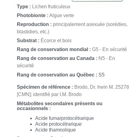
Alectoria nidulifera
Norrl.;
Alectoria nidulifera
Norrl.;
Alectoria nidulifera
Type :
Lichen fruticuleux
var.
nidulifera
Norrl.;
Alectoria nidulifera
var.
nidulifera
Norrl.;
Alectoria
simplicior
var.
alba
Gyeln.;
Alectoria simplicior
var.
alba
Gyeln.;
Photobionte :
Algue verte
Bryopogon nidulifer
(Norrl.) Elenkin;
Bryopogon nidulifer
(Norrl.)
Reproduction :
principalement asexuée (sorédies,
Elenkin;
Bryopogon nidulifer
f.
albus
(Gyeln.) Gyeln.;
Bryopogon
nidulifer
f.
albus
(Gyeln.) Gyeln.;
Bryopogon nidulifer
f.
compactus
blastidies, etc.)
Gyeln.;
Bryopogon nidulifer
f.
compactus
Gyeln.;
Bryopogon nidulifer
f.
isidialus
Gyeln.;
Bryopogon nidulifer
f.
isidialus
Gyeln.;
Bryopogon
Substrat :
Écorce et bois
nidulifer
f.
nidulifer
(Norrl.) Elenkin;
Bryopogon nidulifer
f.
nidulifer
(Norrl.) Elenkin;
Cetraria furcellata
Fr.;
Cetraria furcellata
Fr.;
Rang de conservation mondial :
G5 - En sécurité
Cornicularia fibrillosa
(Ach.) Halsey;
Cornicularia fibrillosa
(Ach.)
Rang de conservation au Canada :
N5 - En
Halsey;
Cornicularia pubescens
var.
fibrillosa
Ach.;
Cornicularia
pubescens
var.
fibrillosa
Ach.
sécurité
Rang de conservation au Québec :
S5
Spécimen de référence :
Brodo, Dr. Irwin M. 25278
[CMN]; identifié par I.M. Brodo
Métabolites secondaires présents ou
occasionnels :
Acide fumarprotocétrarique
Acide protocétrarique
Acide thamnolique