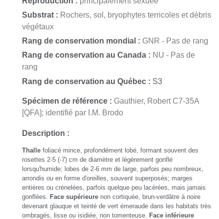
Reproduction :
principalement sexuée
Ozenda & Clauzade;
Collema crispum
var.
graniforme
(Hoffm.) Ozenda &
Substrat :
Rochers, sol, bryophytes terricoles et débris
Clauzade
végétaux
Rang de conservation mondial :
GNR - Pas de rang
Rang de conservation au Canada :
NU - Pas de
rang
Rang de conservation au Québec :
S3
Spécimen de référence :
Gauthier, Robert C7-35A
[QFA]; identifié par I.M. Brodo
Description :
Thalle
foliacé mince, profondément lobé, formant souvent des
rosettes 2-5 (-7) cm de diamètre et légèrement gonflé
lorsqu'humide; lobes de 2-6 mm de large, parfois peu nombreux,
arrondis ou en forme d'oreilles, souvent superposés; marges
entières ou crénelées, parfois quelque peu lacérées, mais jamais
gonflées.
Face supérieure
non cortiquée, brun-verdâtre à noire
devenant glauque et teinté de vert émeraude dans les habitats très
ombragés, lisse ou isidiée, non tomenteuse.
Face inférieure