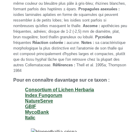
même couleur ou bleuâtre plus pâle à gris-bleu; rhizines blanches,
formant parfois des haptères ± épars.
Propagules asexuées :
isidies laminales aplaties en forme de squamules qui peuvent
ressembler à de petits lobes; les isidies sont parfois si
nombreuses qu'elles masquent le thalle.
Ascome :
apothécies peu
fréquentes, adnées; disque de 1-2 (-2,5) mm de diamètre, plat,
brun rougeâtre; bord thallin granuleux ou lobulé.
Pycnides
fréquentes
Réaction colorée :
aucune.
Notes :
sa caractéristique
morphologique la plus distinctive est l'anatomie de son thalle qui
est composé principalement d'hyphes larges et compactes, plutôt
que du tissu hyphal lâche que l'on retrouve chez la plupart des
autres Collemataceae.
Références :
Thell et al. 1995a; Thompson
1984
Pour en connaître davantage sur ce taxon :
Consortium of Lichen Herbaria
Index Fungorum
NatureServe
GBIF
MycoBank
Italic