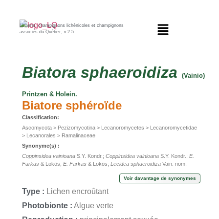
Lichens, champignons lichénicoles et champignons
associés du Québec, v.2.5
Biatora
sphaeroidiza
(Vainio)
Printzen & Holein.
Biatore sphéroïde
Classification:
Ascomycota > Pezizomycotina > Lecanoromycetes > Lecanoromycetidae
> Lecanorales > Ramalinaceae
Synonyme(s) :
Coppinsidea vainioana
S.Y. Kondr.;
Coppinsidea vainioana
S.Y. Kondr.;
E.
Farkas
& Lokös;
E. Farkas
& Lokös;
Lecidea sphaeroidiza
Vain. nom.
illegit.;
Lecidea sphaeroidiza
Vain. nom. illegit.
Voir davantage de synonymes
Type :
Lichen encroûtant
Photobionte :
Algue verte